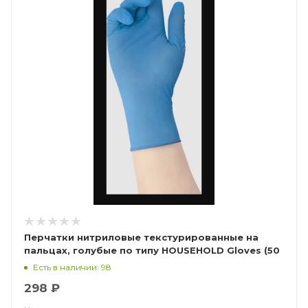
Перчатки нитриловые текстурированные на
пальцах, голубые по типу HOUSEHOLD Gloves (50
пар), Калибр Libry
Есть в наличии: 98
298 ₽