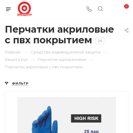
0
Перчатки акриловые
с пвх покрытием
26
—
—
Главная
Средства индивидуальной защиты
—
—
Защита рук
Перчатки одноразовые
Перчатки акриловые с пвх покрытием
ФИЛЬТР