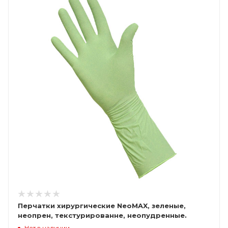
Перчатки хирургические NeoMAX, зеленые,
неопрен, текстурированне, неопудренные.
стерильные
Нет в наличии