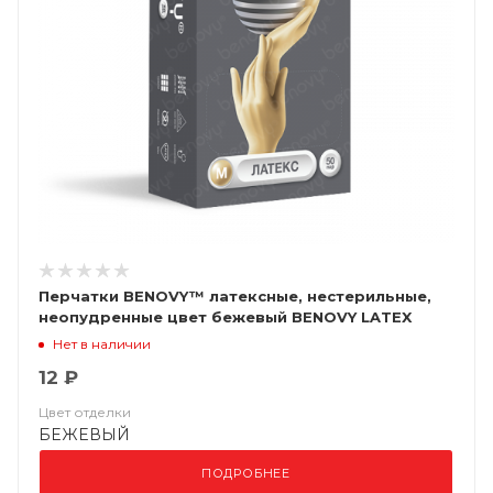
Перчатки BENOVY™ латексные, нестерильные,
неопудренные цвет бежевый BENOVY LATEX
CHLORINATED
Нет в наличии
12 ₽
Цвет отделки
БЕЖЕВЫЙ
ПОДРОБНЕЕ