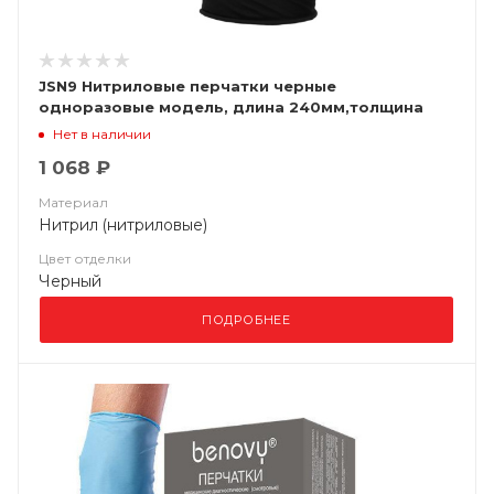
JSN9 Нитриловые перчатки черные
одноразовые модель, длина 240мм,толщина
0,15мм, (уп. 100шт) Jeta Saf
Нет в наличии
1 068 ₽
Материал
Нитрил (нитриловые)
Цвет отделки
Черный
ПОДРОБНЕЕ