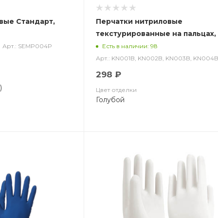
вые Стандарт,
Перчатки нитриловые
текстурированные на пальцах,
голубые по типу HOUSEHOLD G
Арт.: SEMP004P
Есть в наличии: 98
(50 пар), Калибр Libry
Арт.: KN001B, KN002B, KN003B, KN004
298 ₽
)
Цвет отделки
Голубой