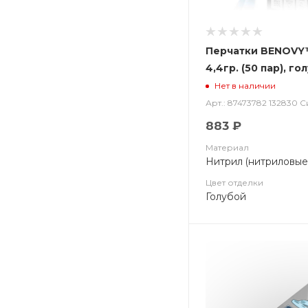
Перчатки BENOVY
4,4гр. (50 пар), го
Нет в наличии
Арт.: 87473782 132830 
883 ₽
Материал
Нитрил (нитриловые
Цвет отделки
Голубой