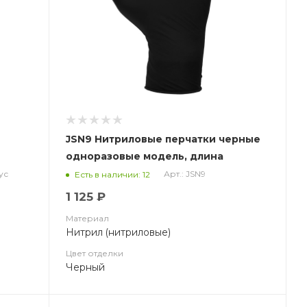
JSN9 Нитриловые перчатки черные
одноразовые модель, длина
240мм,толщина 0,15мм
ус
Арт.: JSN9
Есть в наличии: 12
1 125 ₽
Материал
Нитрил (нитриловые)
Цвет отделки
Черный