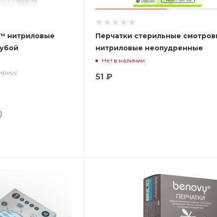
™ нитриловые
Перчатки стерильные смотро
лубой
нитриловые неопудренные
Нет в наличии
Сириус
51 ₽
)