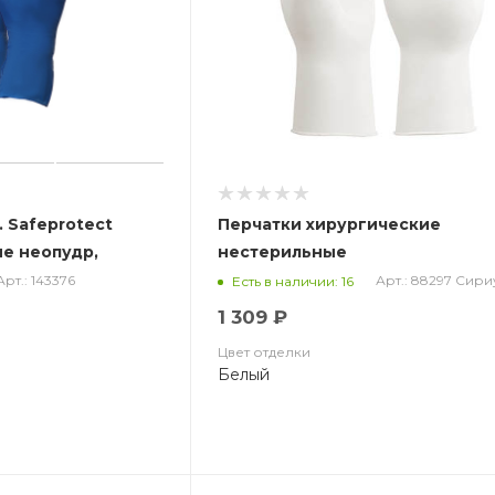
 Safeprotect
Перчатки хирургические
ые неопудр,
нестерильные
ние)
Арт.: 143376
Арт.: 88297 Сири
Есть в наличии: 16
1 309 ₽
Цвет отделки
Белый