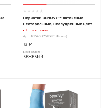
вые
Перчатки BENOVY™ латексные,
нестерильные, неопудренные цвет
бежевый BENOVY LATEX
Нет в наличии
CHLORINATED
Арт.: 122540 (87473781 Факел)
12 ₽
Цвет отделки
БЕЖЕВЫЙ