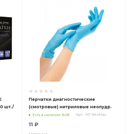
Е
Перчатки диагностические
0 шт./
(смотровые) нитриловые неопудр.
NitriMax, гол. 3.5 гр. НДС (10%)
Арт.: 147 NitriMax
Есть в наличии: 808
11 ₽
Материал