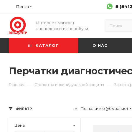
8 (841
Пенза
Интернет-магазин
спецодежды и спецобуви
КАТАЛОГ
О НАС
Перчатки диагностичес
—
—
Главная
Средства индивидуальной защиты
Защита 
По наличию (убывание)
ФИЛЬТР
Цена