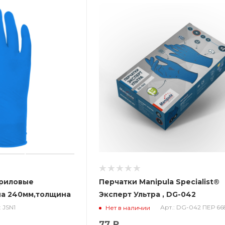
триловые
Перчатки Manipula Specialist®
на 240мм,толщина
Эксперт Ультра , DG-042
: JSN1
Арт.: DG-042 ПЕР 66
Нет в наличии
77 ₽