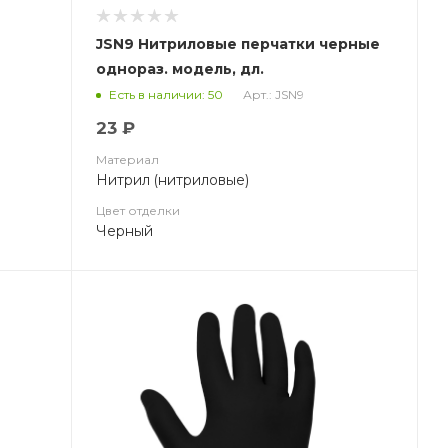
JSN9 Нитриловые перчатки черные
однораз. модель, дл.
loves
240мм,толщина 0,15мм, Jeta Safety
Арт.: JSN9
Есть в наличии: 50
B
23 ₽
Материал
Нитрил (нитриловые)
Цвет отделки
Черный