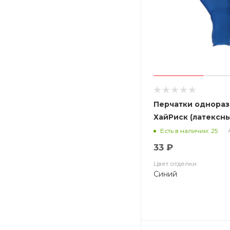
Перчатки однораз.
ХайРиск (латексн
текстур., 26гр, си
Есть в наличии: 25
33 ₽
Цвет отделки
Синий