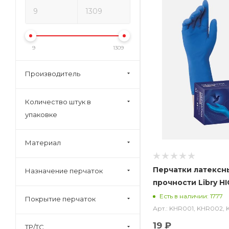
9
1309
Производитель
Количество штук в
упаковке
Материал
Перчатки латекс
Назначение перчаток
прочности Libry HI
пар в уп.)
Есть в наличии: 1777
Покрытие перчаток
Арт.: KHR001, KHR002,
19 ₽
ТР/ТС