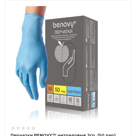
Перчатки BENOVY™ нитриловые 3гр. (50 пар),