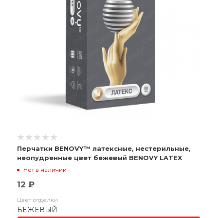
Перчатки BENOVY™ латексные, нестерильные,
неопудренные цвет бежевый BENOVY LATEX
CHLORINATED
Нет в наличии
12 ₽
Цвет отделки
БЕЖЕВЫЙ