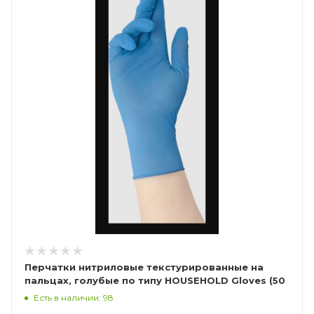
Перчатки нитриловые текстурированные на
пальцах, голубые по типу HOUSEHOLD Gloves (50
пар), Калибр Libry
Есть в наличии: 98