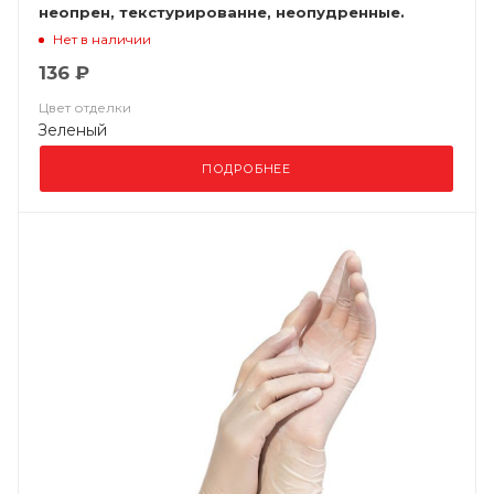
неопрен, текстурированне, неопудренные.
стерильные
Нет в наличии
136 ₽
Цвет отделки
Зеленый
ПОДРОБНЕЕ