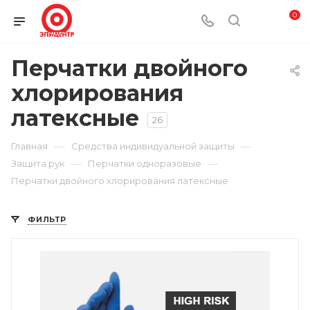
0
Перчатки двойного
хлорирования
латексные
26
—
—
Главная
Средства индивидуальной защиты
—
—
Защита рук
Перчатки одноразовые
Перчатки двойного хлорирования латексные
ФИЛЬТР