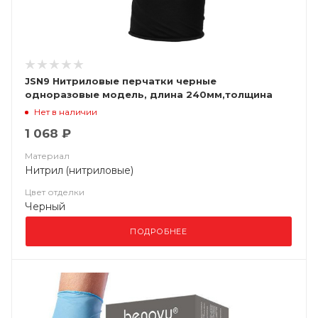
JSN9 Нитриловые перчатки черные
одноразовые модель, длина 240мм,толщина
0,15мм, (уп. 100шт) Jeta Saf
Нет в наличии
1 068 ₽
Материал
Нитрил (нитриловые)
Цвет отделки
Черный
ПОДРОБНЕЕ