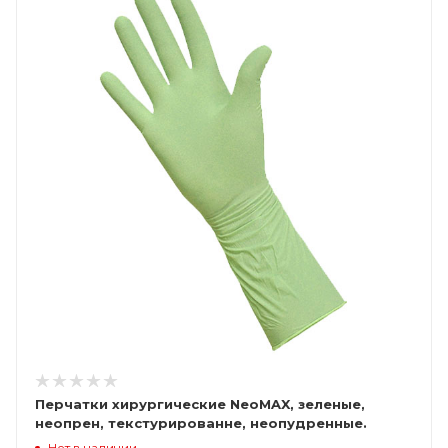
Перчатки хирургические NeoMAX, зеленые,
неопрен, текстурированне, неопудренные.
стерильные
Нет в наличии