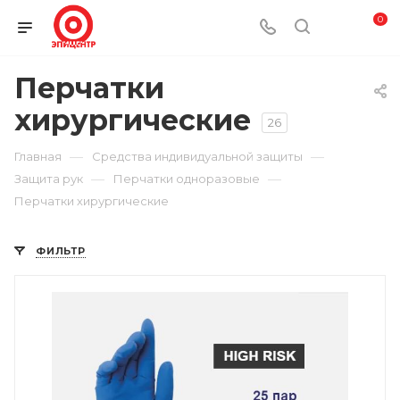
0
Перчатки
хирургические
26
—
—
Главная
Средства индивидуальной защиты
—
—
Защита рук
Перчатки одноразовые
Перчатки хирургические
ФИЛЬТР