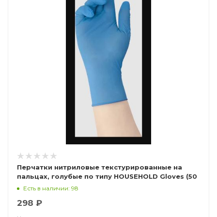
Перчатки нитриловые текстурированные на
пальцах, голубые по типу HOUSEHOLD Gloves (50
пар), Калибр Libry
Есть в наличии: 98
298 ₽