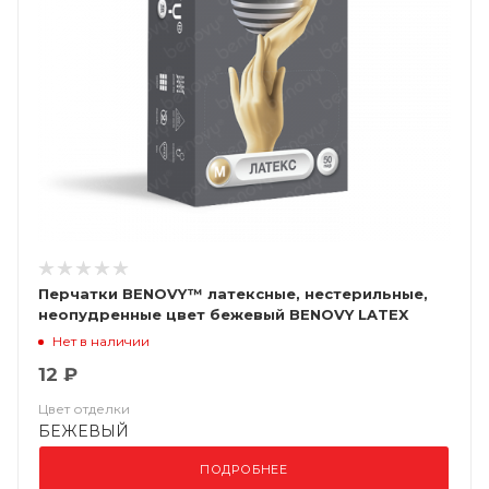
Перчатки BENOVY™ латексные, нестерильные,
неопудренные цвет бежевый BENOVY LATEX
CHLORINATED
Нет в наличии
12 ₽
Цвет отделки
БЕЖЕВЫЙ
ПОДРОБНЕЕ