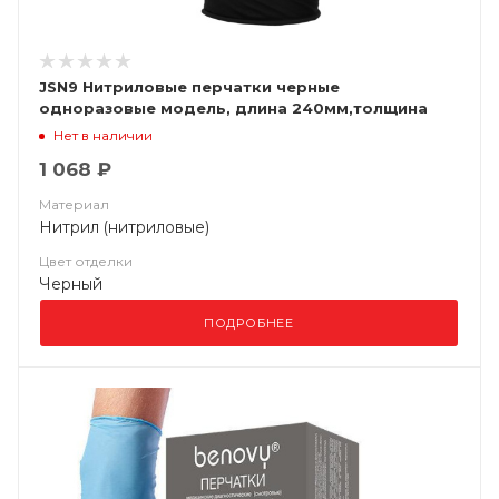
JSN9 Нитриловые перчатки черные
одноразовые модель, длина 240мм,толщина
0,15мм, (уп. 100шт) Jeta Saf
Нет в наличии
1 068 ₽
Материал
Нитрил (нитриловые)
Цвет отделки
Черный
ПОДРОБНЕЕ