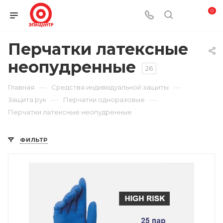
0
Перчатки латексные
неопудренные
26
—
—
Главная
Средства индивидуальной защиты
—
—
Защита рук
Перчатки одноразовые
Перчатки латексные неопудренные
ФИЛЬТР