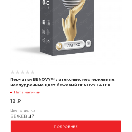
Перчатки BENOVY™ латексные, нестерильные,
неопудренные цвет бежевый BENOVY LATEX
CHLORINATED
Нет в наличии
12 ₽
Цвет отделки
БЕЖЕВЫЙ
ПОДРОБНЕЕ