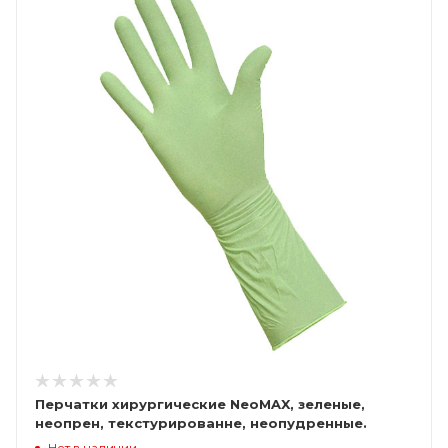
Перчатки хирургические NeoMAX, зеленые,
неопрен, текстурированне, неопудренные.
стерильные
Нет в наличии