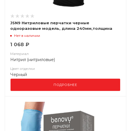
JSN9 Нитриловые перчатки черные
одноразовые модель, длина 240мм,толщина
0,15мм, (уп. 100шт) Jeta Saf
Нет в наличии
1 068 ₽
Материал
Нитрил (нитриловые)
Цвет отделки
Черный
ПОДРОБНЕЕ