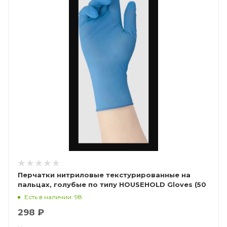
Перчатки нитриловые текстурированные на
пальцах, голубые по типу HOUSEHOLD Gloves (50
пар), Калибр Libry
Есть в наличии: 98
298 ₽