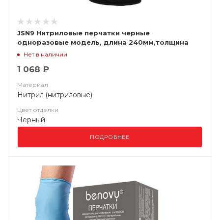
JSN9 Нитриловые перчатки черные
одноразовые модель, длина 240мм,толщина
0,15мм, (уп. 100шт) Jeta Saf
Нет в наличии
1 068 ₽
Материал
Нитрил (нитриловые)
Цвет отделки
Черный
ПОДРОБНЕЕ