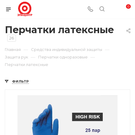
0
Перчатки латексные
26
—
—
Главная
Средства индивидуальной защиты
—
—
Защита рук
Перчатки одноразовые
Перчатки латексные
ФИЛЬТР