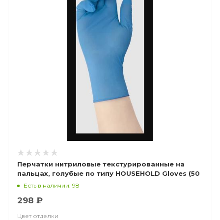
Перчатки нитриловые текстурированные на
пальцах, голубые по типу HOUSEHOLD Gloves (50
пар), Калибр Libry
Есть в наличии: 98
298 ₽
Цвет отделки