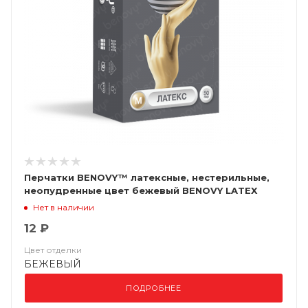
Перчатки BENOVY™ латексные, нестерильные,
неопудренные цвет бежевый BENOVY LATEX
CHLORINATED
Нет в наличии
12 ₽
Цвет отделки
БЕЖЕВЫЙ
ПОДРОБНЕЕ