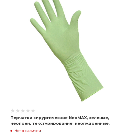
Перчатки хирургические NeoMAX, зеленые,
неопрен, текстурированне, неопудренные.
стерильные
Нет в наличии