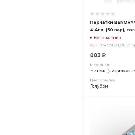
Перчатки BENOVY
4,4гр. (50 пар), го
Нет в наличии
Арт.: 87473782 132830 
883 ₽
Материал
Нитрил (нитриловые
Цвет отделки
Голубой