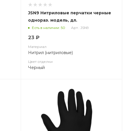
JSN9 Нитриловые перчатки черные
однораз. модель, дл.
loves
240мм,толщина 0,15мм, Jeta Safety
Арт.: JSN9
Есть в наличии: 50
B
23 ₽
Материал
Нитрил (нитриловые)
Цвет отделки
Черный