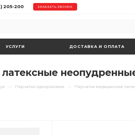
2) 205-200
ЗАКАЗАТЬ ЗВОНОК
УСЛУГИ
ДОСТАВКА И ОПЛАТА
 латексные неопудренны
—
—
рук
Перчатки одноразовые
Перчатки медицинские лате