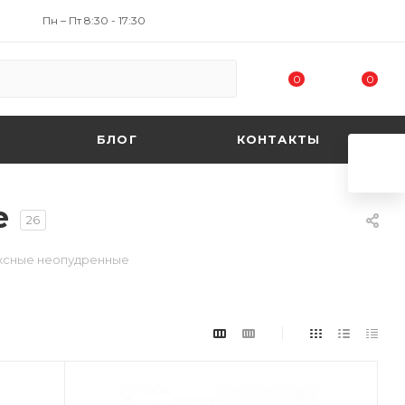
Пн – Пт 8:30 - 17:30
0
0
БЛОГ
КОНТАКТЫ
е
26
ксные неопудренные