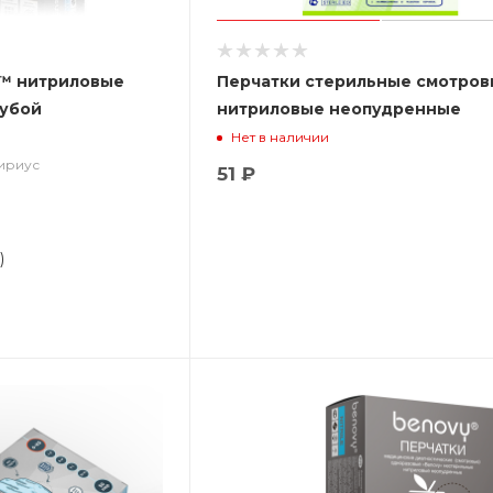
™ нитриловые
Перчатки стерильные смотро
лубой
нитриловые неопудренные
Нет в наличии
Сириус
51 ₽
)