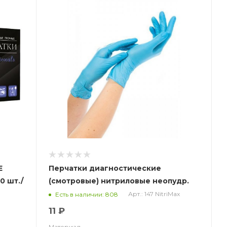
Е
Перчатки диагностические
0 шт./
(смотровые) нитриловые неопудр.
NitriMax, гол. 3.5 гр. НДС (10%)
Арт.: 147 NitriMax
Есть в наличии: 808
11 ₽
Материал