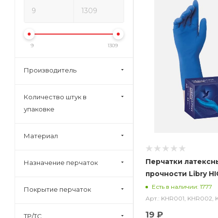
9
1309
Производитель
Количество штук в
упаковке
Материал
Перчатки латекс
Назначение перчаток
прочности Libry HI
пар в уп.)
Есть в наличии: 1777
Покрытие перчаток
Арт.: KHR001, KHR002,
19 ₽
ТР/ТС