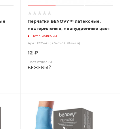
вые
Перчатки BENOVY™ латексные,
нестерильные, неопудренные цвет
бежевый BENOVY LATEX
Нет в наличии
CHLORINATED
Арт.: 122540 (87473781 Факел)
12 ₽
Цвет отделки
БЕЖЕВЫЙ