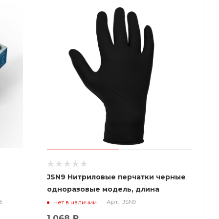
JSN9 Нитриловые перчатки черные
одноразовые модель, длина
240мм,толщина 0,15мм, (уп. 100шт)
8
Арт.: JSN9
Нет в наличии
Jeta Saf
1 068 ₽