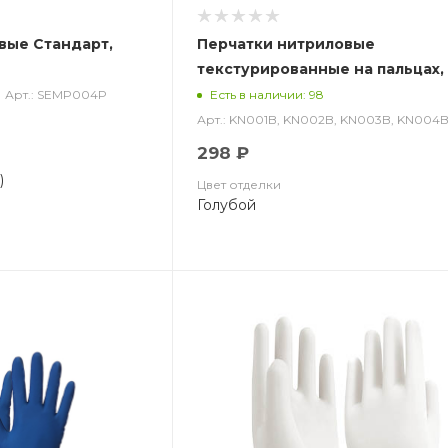
вые Стандарт,
Перчатки нитриловые
текстурированные на пальцах,
голубые по типу HOUSEHOLD G
Арт.: SEMP004P
Есть в наличии: 98
(50 пар), Калибр Libry
Арт.: KN001B, KN002B, KN003B, KN004
298 ₽
)
Цвет отделки
Голубой