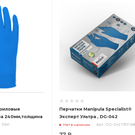
триловые
Перчатки Manipula Specialist®
на 240мм,толщина
Эксперт Ультра , DG-042
: JSN1
Арт.: DG-042 ПЕР 66
Нет в наличии
77 ₽