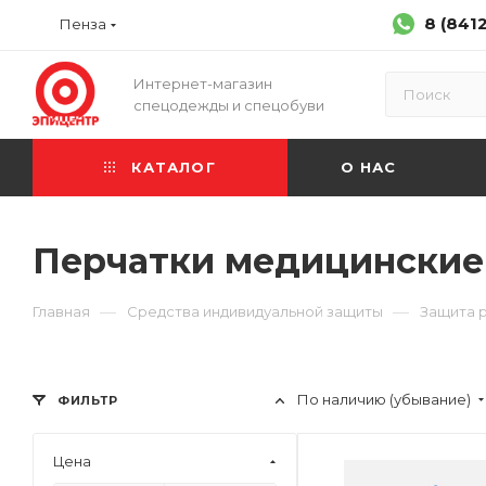
8 (841
Пенза
Интернет-магазин
спецодежды и спецобуви
КАТАЛОГ
О НАС
Перчатки медицинские
—
—
Главная
Средства индивидуальной защиты
Защита 
По наличию (убывание)
ФИЛЬТР
Цена