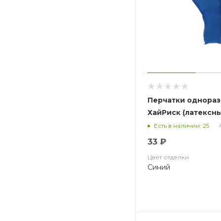
Перчатки однораз.
ХайРиск (латексн
текстур., 26гр, си
Есть в наличии: 25
33 ₽
Цвет отделки
Синий