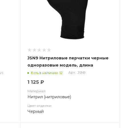
JSN9 Нитриловые перчатки черные
одноразовые модель, длина
240мм,толщина 0,15мм
ус
Арт.: JSN9
Есть в наличии: 12
1 125 ₽
Материал
Нитрил (нитриловые)
Цвет отделки
Черный