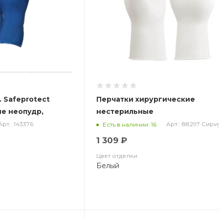
 Safeprotect
Перчатки хирургические
ые неопудр,
нестерильные
ние)
Арт.: 143376
Арт.: 88297 Сири
Есть в наличии: 16
1 309 ₽
Цвет отделки
Белый