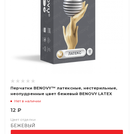
Перчатки BENOVY™ латексные, нестерильные,
неопудренные цвет бежевый BENOVY LATEX
CHLORINATED
Нет в наличии
12 ₽
Цвет отделки
БЕЖЕВЫЙ