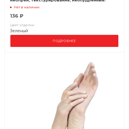
неопрен, текстурированне, неопудренные.
стерильные
Нет в наличии
136 ₽
Цвет отделки
Зеленый
ПОДРОБНЕЕ