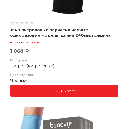
JSN9 Нитриловые перчатки черные
одноразовые модель, длина 240мм,толщина
0,15мм, (уп. 100шт) Jeta Saf
Нет в наличии
1 068 ₽
Материал
Нитрил (нитриловые)
Цвет отделки
Черный
ПОДРОБНЕЕ