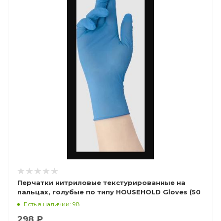
Перчатки нитриловые текстурированные на
пальцах, голубые по типу HOUSEHOLD Gloves (50
пар), Калибр Libry
Есть в наличии: 98
298 ₽