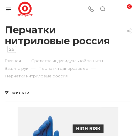
0
Перчатки
нитриловые россия
26
—
—
Главная
Средства индивидуальной защиты
—
—
Защита рук
Перчатки одноразовые
Перчатки нитриловые россия
ФИЛЬТР