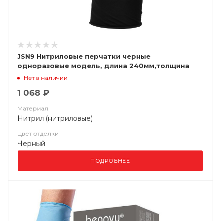
JSN9 Нитриловые перчатки черные
одноразовые модель, длина 240мм,толщина
0,15мм, (уп. 100шт) Jeta Saf
Нет в наличии
1 068 ₽
Материал
Нитрил (нитриловые)
Цвет отделки
Черный
ПОДРОБНЕЕ