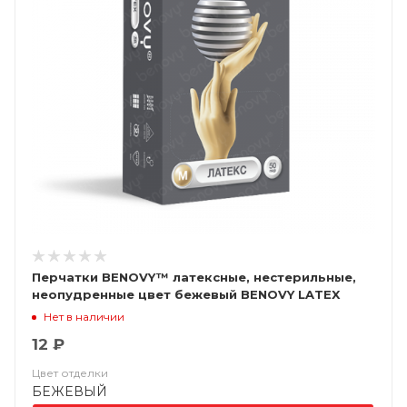
Перчатки BENOVY™ латексные, нестерильные,
неопудренные цвет бежевый BENOVY LATEX
CHLORINATED
Нет в наличии
12 ₽
Цвет отделки
БЕЖЕВЫЙ