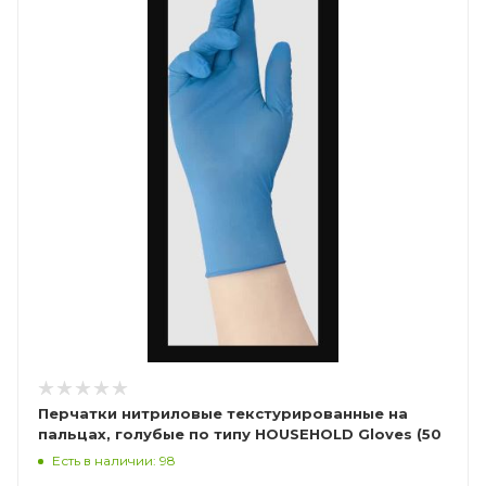
Перчатки нитриловые текстурированные на
пальцах, голубые по типу HOUSEHOLD Gloves (50
пар), Калибр Libry
Есть в наличии: 98