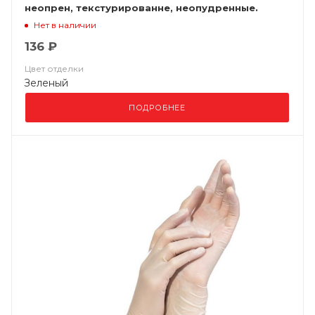
неопрен, текстурированне, неопудренные.
стерильные
Нет в наличии
136 ₽
Цвет отделки
Зеленый
ПОДРОБНЕЕ