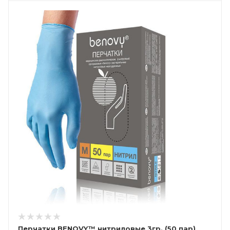
Перчатки BENOVY™ нитриловые 3гр. (50 пар),