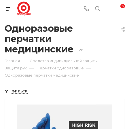
0
Одноразовые
перчатки
медицинские
26
—
—
Главная
Средства индивидуальной защиты
—
—
Защита рук
Перчатки одноразовые
Одноразовые перчатки медицинские
ФИЛЬТР