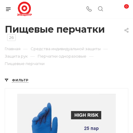
0
Пищевые перчатки
26
—
—
Главная
Средства индивидуальной защиты
—
—
Защита рук
Перчатки одноразовые
Пищевые перчатки
ФИЛЬТР