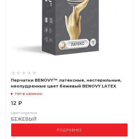
Перчатки BENOVY™ латексные, нестерильные,
неопудренные цвет бежевый BENOVY LATEX
CHLORINATED
Нет в наличии
12 ₽
Цвет отделки
БЕЖЕВЫЙ
ПОДРОБНЕЕ