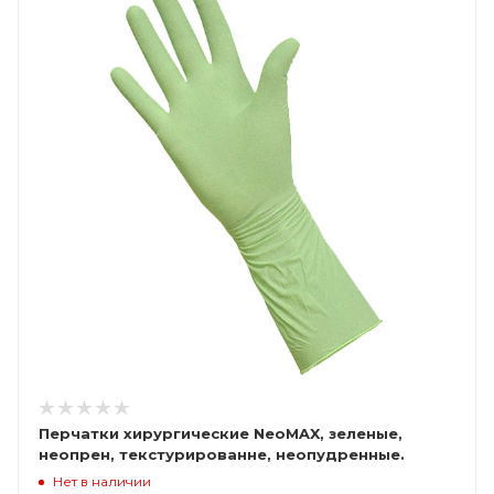
Перчатки хирургические NeoMAX, зеленые,
неопрен, текстурированне, неопудренные.
стерильные
Нет в наличии