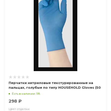
Перчатки нитриловые текстурированные на
пальцах, голубые по типу HOUSEHOLD Gloves (50
пар), Калибр Libry
Есть в наличии: 98
298 ₽
Цвет отделки