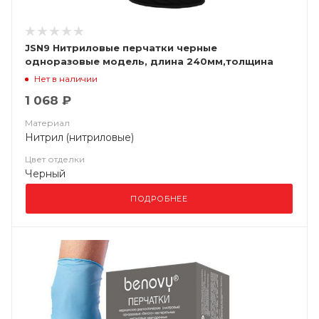
JSN9 Нитриловые перчатки черные
одноразовые модель, длина 240мм,толщина
0,15мм, (уп. 100шт) Jeta Saf
Нет в наличии
1 068 ₽
Материал
Нитрил (нитриловые)
Цвет отделки
Черный
ПОДРОБНЕЕ