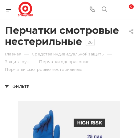
0
Перчатки смотровые
нестерильные
26
—
—
Главная
Средства индивидуальной защиты
—
—
Защита рук
Перчатки одноразовые
Перчатки смотровые нестерильные
ФИЛЬТР