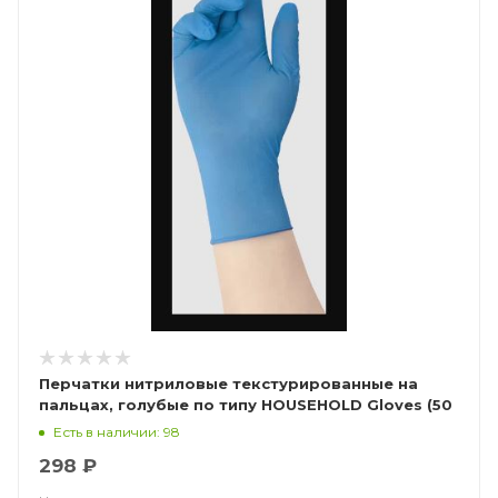
Перчатки нитриловые текстурированные на
пальцах, голубые по типу HOUSEHOLD Gloves (50
пар), Калибр Libry
Есть в наличии: 98
298 ₽