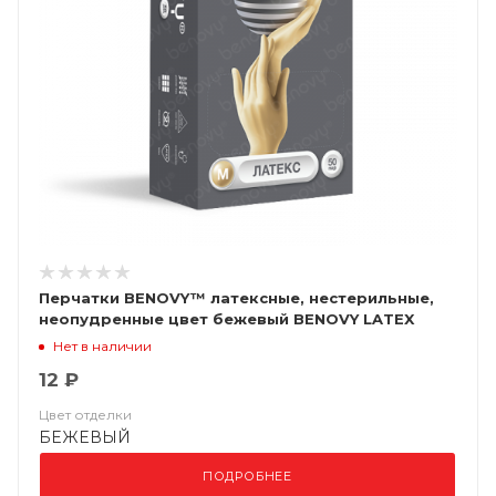
Перчатки BENOVY™ латексные, нестерильные,
неопудренные цвет бежевый BENOVY LATEX
CHLORINATED
Нет в наличии
12 ₽
Цвет отделки
БЕЖЕВЫЙ
ПОДРОБНЕЕ