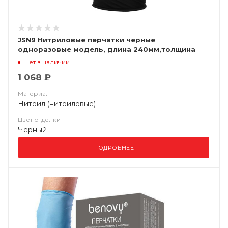
JSN9 Нитриловые перчатки черные
одноразовые модель, длина 240мм,толщина
0,15мм, (уп. 100шт) Jeta Saf
Нет в наличии
1 068 ₽
Материал
Нитрил (нитриловые)
Цвет отделки
Черный
ПОДРОБНЕЕ