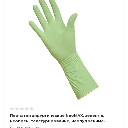
Перчатки хирургические NeoMAX, зеленые,
неопрен, текстурированне, неопудренные.
стерильные
Нет в наличии