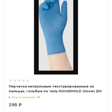
Перчатки нитриловые текстурированные на
пальцах, голубые по типу HOUSEHOLD Gloves (50
пар), Калибр Libry
Есть в наличии: 98
298 ₽