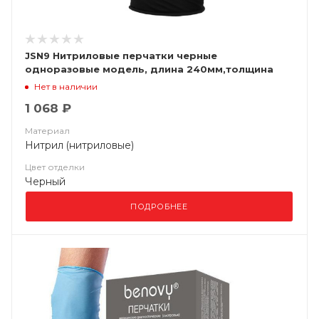
JSN9 Нитриловые перчатки черные
одноразовые модель, длина 240мм,толщина
0,15мм, (уп. 100шт) Jeta Saf
Нет в наличии
1 068 ₽
Материал
Нитрил (нитриловые)
Цвет отделки
Черный
ПОДРОБНЕЕ