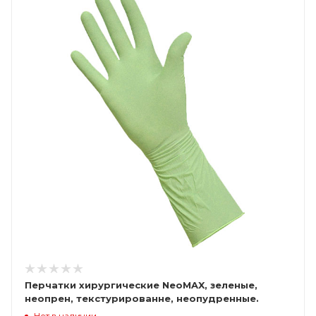
Перчатки хирургические NeoMAX, зеленые,
неопрен, текстурированне, неопудренные.
стерильные
Нет в наличии