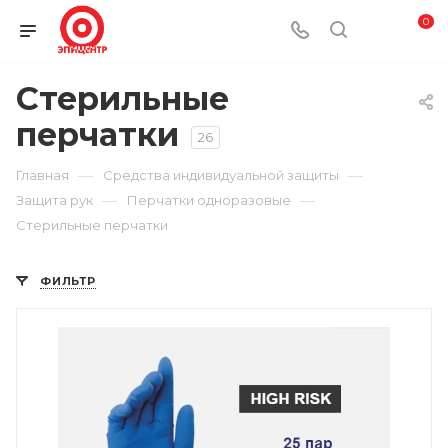
0
Стерильные
перчатки
26
—
—
Главная
Средства индивидуальной защиты
—
—
Защита рук
Перчатки одноразовые
Стерильные перчатки
ФИЛЬТР