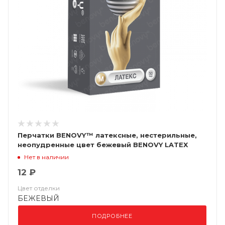
Перчатки BENOVY™ латексные, нестерильные,
неопудренные цвет бежевый BENOVY LATEX
CHLORINATED
Нет в наличии
12 ₽
Цвет отделки
БЕЖЕВЫЙ
ПОДРОБНЕЕ