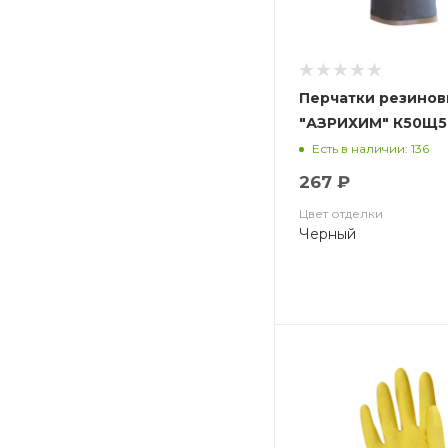
Перчатки резинов
"АЗРИХИМ" К50Щ50
(АЗРИ)
Есть в наличии: 136
267 ₽
Цвет отделки
Черный