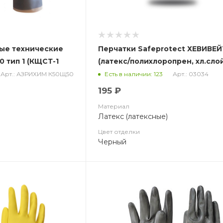
ые технические
Перчатки Safeprotect ХЕВИВЕЙ
 тип 1 (КЩСТ-1
(латекс/полихлоропрен, хл.слой
толщ.0,67мм, дл.320мм)
Арт.: АЗРИХИМ К50Щ50
Арт.: 03034
Есть в наличии: 123
195 ₽
Материал
Латекс (латексные)
Цвет отделки
Черный