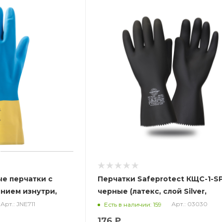
ые перчатки с
Перчатки Safeprotect КЩС-1-S
нием изнутри,
черные (латекс, слой Silver,
толщ.0,65мм,дл.300мм) (х12х144
Арт.: JNE711
Арт.: 03030
Есть в наличии: 159
176 ₽