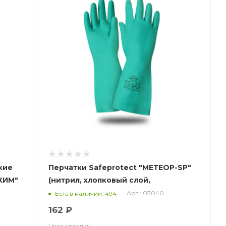
кие
Перчатки Safeprotect "МЕТЕОР-SP"
ХИМ"
(нитрил, хлопковый слой,
толщ.0,38мм, дл.330мм.)
Арт.: 03040
Есть в наличии: 494
162 ₽
Цвет отделки