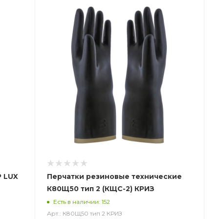
P LUX
Перчатки резиновые технические
К80Щ50 тип 2 (КЩС-2) КРИЗ
)
Есть в наличии: 152
Арт.: К80Щ50 тип 2 КРИЗ