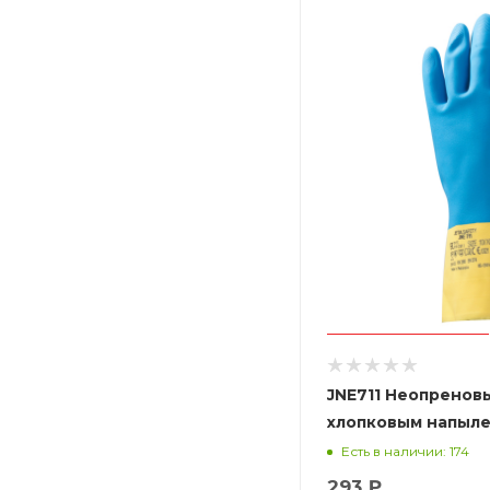
JNE711 Неопренов
хлопковым напыле
желто-голубые
Есть в наличии: 174
293 ₽