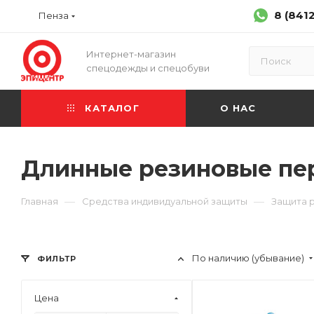
8 (841
Пенза
Интернет-магазин
спецодежды и спецобуви
КАТАЛОГ
О НАС
Длинные резиновые пе
—
—
Главная
Средства индивидуальной защиты
Защита 
По наличию (убывание)
ФИЛЬТР
Цена