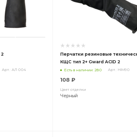
 2
Перчатки резиновые техничес
КЩС тип 2+ Gward ACID 2
Арт.: АЛ 004
Арт.: HIM90
Есть в наличии: 280
108 ₽
Цвет отделки
Черный