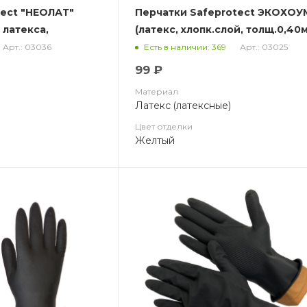
tect "НЕОЛАТ"
Перчатки Safeprotect ЭКОХОУ
 латекса,
(латекс, хлопк.слой, толщ.0,40
дл.300мм) (х12х144)
Арт.: 03036
Арт.: 03025
Есть в наличии: 369
0мм.)
99 ₽
Материал
Латекс (латексные)
Цвет отделки
Желтый