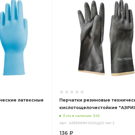
ческие латексные
Перчатки резиновые техничес
кислотощелочестойкие "АЗРИ
К20Щ20 тип 2 (КЩСТ-2 (АЗРИ)
Есть в наличии: 345
Арт.: АЗРИХИМ К20Щ20 тип 2
136 ₽