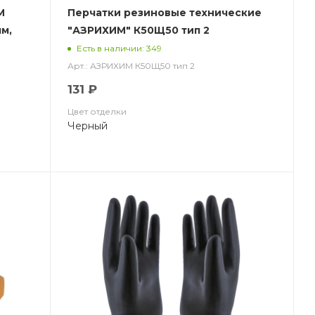
М
Перчатки резиновые технические
мм,
"АЗРИХИМ" К50Щ50 тип 2
(КЩСТ-2(АЗРИ)
Есть в наличии: 349
Арт.: АЗРИХИМ К50Щ50 тип 2
131 ₽
Цвет отделки
Черный