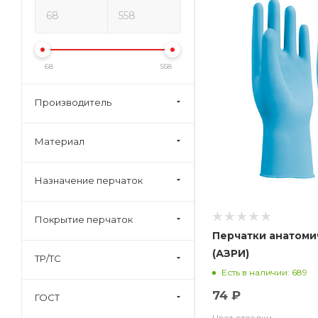
68
558
Производитель
Материал
Назначение перчаток
Покрытие перчаток
Перчатки анатоми
(АЗРИ)
ТР/ТС
Есть в наличии: 689
74 ₽
ГОСТ
Цвет отделки