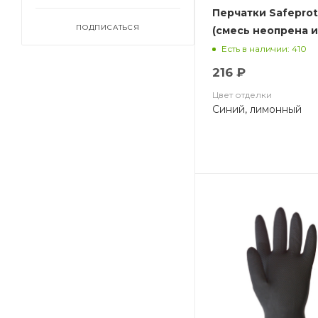
Перчатки Safepro
ПОДПИСАТЬСЯ
(смесь неопрена и
хлопковый слой,
Есть в наличии: 410
толщ.0,70мм,дл.32
216 ₽
Цвет отделки
Синий, лимонный