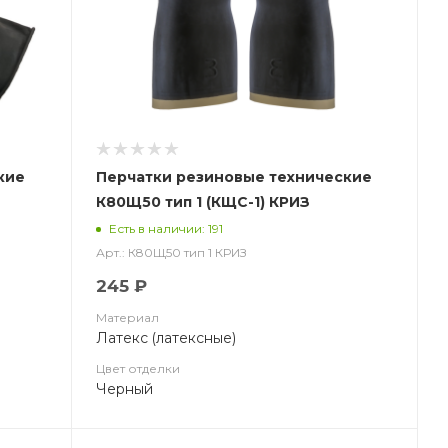
кие
Перчатки резиновые технические
К80Щ50 тип 1 (КЩС-1) КРИЗ
Есть в наличии: 191
Арт.: К80Щ50 тип 1 КРИЗ
245 ₽
Материал
Латекс (латексные)
Цвет отделки
Черный