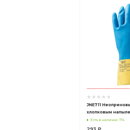
JNE711 Неопренов
хлопковым напыле
желто-голубые
Есть в наличии: 174
293 ₽