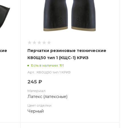
кие
Перчатки резиновые технические
К80Щ50 тип 1 (КЩС-1) КРИЗ
Есть в наличии: 191
Арт.: К80Щ50 тип 1 КРИЗ
245 ₽
Материал
Латекс (латексные)
Цвет отделки
Черный