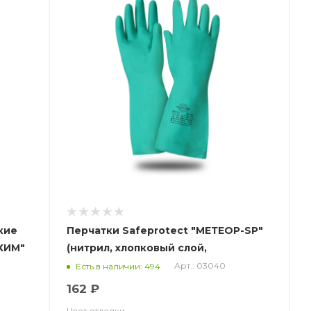
кие
Перчатки Safeprotect "МЕТЕОР-SP"
ХИМ"
(нитрил, хлопковый слой,
толщ.0,38мм, дл.330мм.)
Арт.: 03040
Есть в наличии: 494
162 ₽
Цвет отделки