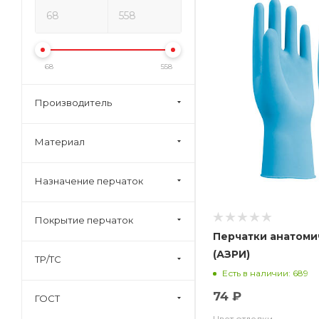
68
558
Производитель
Материал
Назначение перчаток
Покрытие перчаток
Перчатки анатоми
(АЗРИ)
ТР/ТС
Есть в наличии: 689
74 ₽
ГОСТ
Цвет отделки