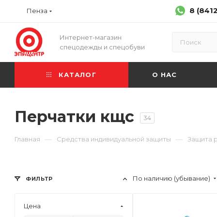
8 (841
Пенза
Интернет-магазин
спецодежды и спецобуви
КАТАЛОГ
О НАС
Перчатки кщс
34
—
—
Главная
Средства индивидуальной защиты
Защита 
По наличию (убывание)
ФИЛЬТР
Цена