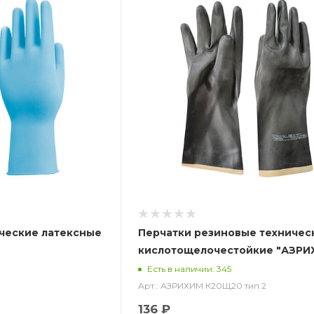
ческие латексные
Перчатки резиновые техничес
кислотощелочестойкие "АЗРИ
К20Щ20 тип 2 (КЩСТ-2 (АЗРИ)
Есть в наличии: 345
Арт.: АЗРИХИМ К20Щ20 тип 2
136 ₽