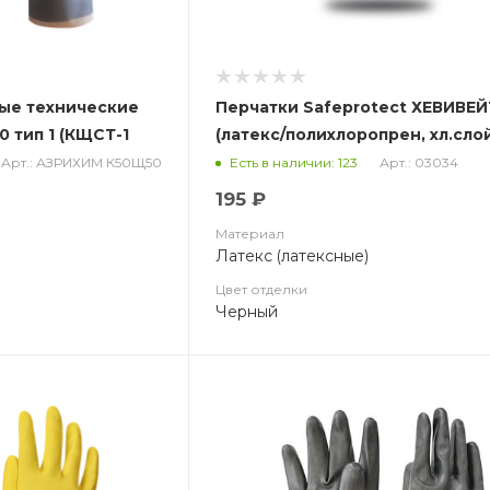
ые технические
Перчатки Safeprotect ХЕВИВЕЙ
 тип 1 (КЩСТ-1
(латекс/полихлоропрен, хл.слой
толщ.0,67мм, дл.320мм)
Арт.: АЗРИХИМ К50Щ50
Арт.: 03034
Есть в наличии: 123
195 ₽
Материал
Латекс (латексные)
Цвет отделки
Черный