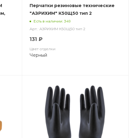
М
Перчатки резиновые технические
мм,
"АЗРИХИМ" К50Щ50 тип 2
(КЩСТ-2(АЗРИ)
Есть в наличии: 349
Арт.: АЗРИХИМ К50Щ50 тип 2
131 ₽
Цвет отделки
Черный