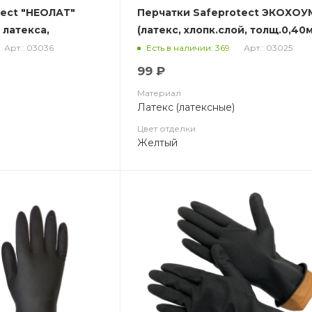
tect "НЕОЛАТ"
Перчатки Safeprotect ЭКОХОУ
 латекса,
(латекс, хлопк.слой, толщ.0,40
дл.300мм) (х12х144)
Арт.: 03036
Арт.: 03025
Есть в наличии: 369
0мм.)
99 ₽
Материал
Латекс (латексные)
Цвет отделки
Желтый