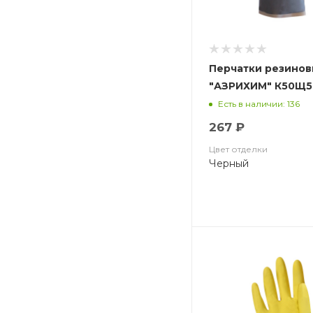
Перчатки резинов
"АЗРИХИМ" К50Щ50
(АЗРИ)
Есть в наличии: 136
267 ₽
Цвет отделки
Черный