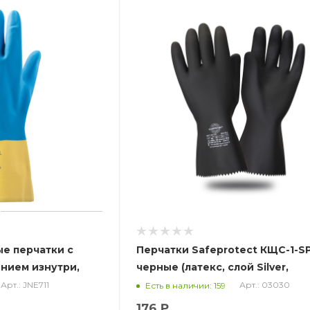
ые перчатки с
Перчатки Safeprotect КЩС-1-S
нием изнутри,
черные (латекс, слой Silver,
толщ.0,65мм,дл.300мм) (х12х144
Арт.: JNE711
Арт.: 03030
Есть в наличии: 159
176 ₽