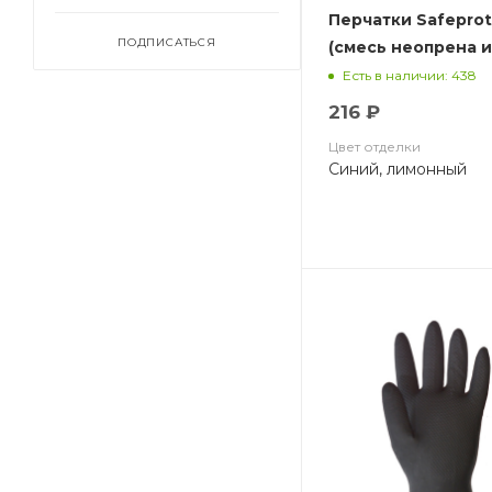
Перчатки Safepro
ПОДПИСАТЬСЯ
(смесь неопрена и
хлопковый слой,
Есть в наличии: 438
толщ.0,70мм,дл.32
216 ₽
Цвет отделки
Синий, лимонный