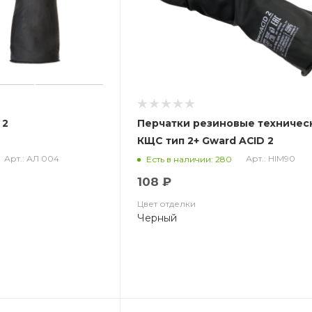
 2
Перчатки резиновые техничес
КЩС тип 2+ Gward ACID 2
Арт.: АЛ 004
Арт.: HIM90
Есть в наличии: 280
108 ₽
Цвет отделки
Черный