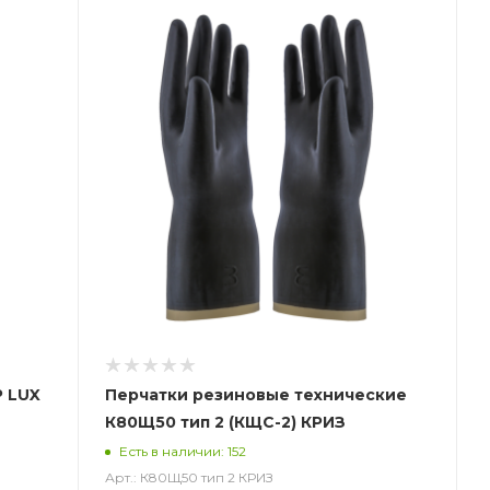
P LUX
Перчатки резиновые технические
К80Щ50 тип 2 (КЩС-2) КРИЗ
)
Есть в наличии: 152
Арт.: К80Щ50 тип 2 КРИЗ