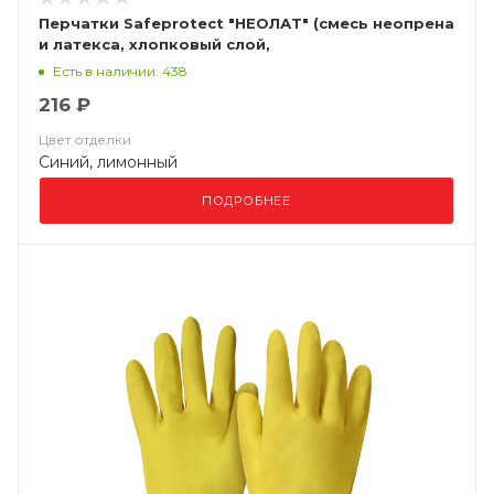
Перчатки Safeprotect "НЕОЛАТ" (смесь неопрена
и латекса, хлопковый слой,
толщ.0,70мм,дл.320мм.)
Есть в наличии: 438
216 ₽
Цвет отделки
Синий, лимонный
ПОДРОБНЕЕ