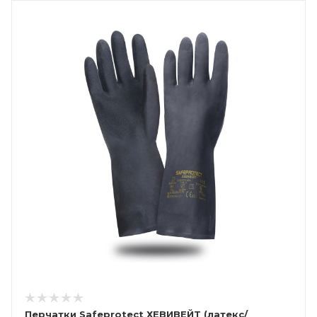
Перчатки Safeprotect ХЕВИВЕЙТ (латекс/