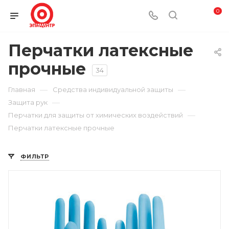
0
Перчатки латексные
прочные
34
—
—
Главная
Средства индивидуальной защиты
—
Защита рук
—
Перчатки для защиты от химических воздействий
Перчатки латексные прочные
ФИЛЬТР