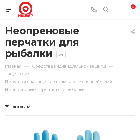
0
Неопреновые
перчатки для
рыбалки
34
—
—
Главная
Средства индивидуальной защиты
—
Защита рук
—
Перчатки для защиты от химических воздействий
Неопреновые перчатки для рыбалки
ФИЛЬТР