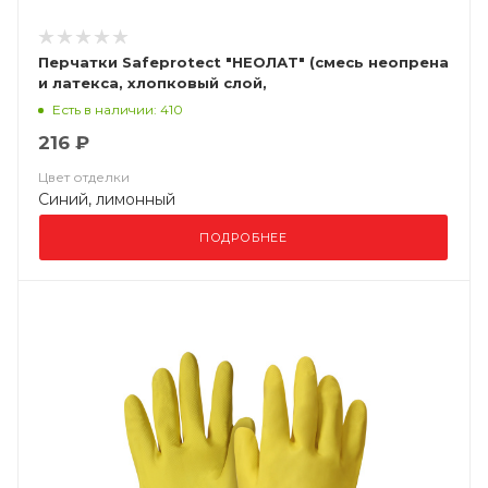
Перчатки Safeprotect "НЕОЛАТ" (смесь неопрена
и латекса, хлопковый слой,
толщ.0,70мм,дл.320мм.)
Есть в наличии: 410
216 ₽
Цвет отделки
Синий, лимонный
ПОДРОБНЕЕ