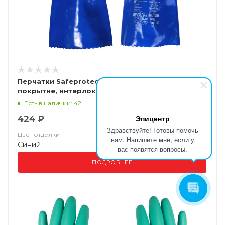
Перчатки Safeprotect"ОЙЛРЕЗИСТ" (ПВХ
покрытие, интерлок, песчаное покрытие кисти и
пальцев, дл.35см)
Есть в наличии: 42
Эпицентр
424 ₽
Здравствуйте! Готовы помочь
Цвет отделки
вам. Напишите мне, если у
Синий
вас появятся вопросы.
ПОДРОБНЕЕ