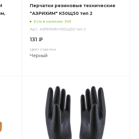
М
Перчатки резиновые технические
мм,
"АЗРИХИМ" К50Щ50 тип 2
(КЩСТ-2(АЗРИ)
Есть в наличии: 349
Арт.: АЗРИХИМ К50Щ50 тип 2
131 ₽
Цвет отделки
Черный