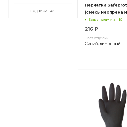
Перчатки Safepro
ПОДПИСАТЬСЯ
(смесь неопрена и
хлопковый слой,
Есть в наличии: 410
толщ.0,70мм,дл.32
216 ₽
Цвет отделки
Синий, лимонный