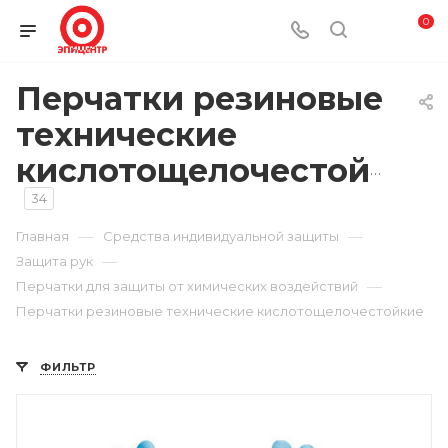
0
Перчатки резиновые
технические
кислотощелочестойкие
34
—
—
Главная
Средства индивидуальной защиты
—
Защита рук
—
Перчатки для защиты от химических воздействий
Перчатки резиновые технические кислотощелочестойкие
ФИЛЬТР