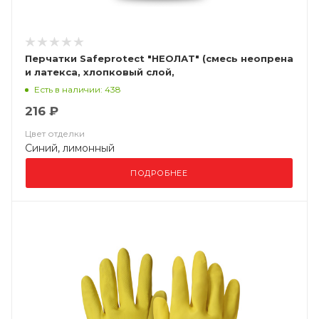
Перчатки Safeprotect "НЕОЛАТ" (смесь неопрена
и латекса, хлопковый слой,
толщ.0,70мм,дл.320мм.)
Есть в наличии: 438
216 ₽
Цвет отделки
Синий, лимонный
ПОДРОБНЕЕ