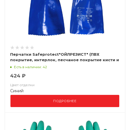
Перчатки Safeprotect"ОЙЛРЕЗИСТ" (ПВХ
покрытие, интерлок, песчаное покрытие кисти и
пальцев, дл.35см)
Есть в наличии: 42
424 ₽
Цвет отделки
Синий
ПОДРОБНЕЕ