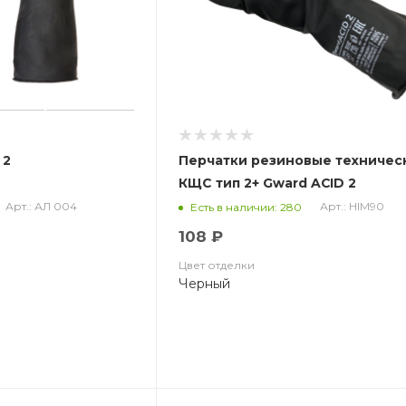
 2
Перчатки резиновые техничес
КЩС тип 2+ Gward ACID 2
Арт.: АЛ 004
Арт.: HIM90
Есть в наличии: 280
108 ₽
Цвет отделки
Черный