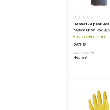
Перчатки резинов
"АЗРИХИМ" К50Щ50
(АЗРИ)
Есть в наличии: 136
267 ₽
Цвет отделки
Черный