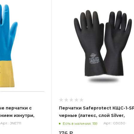
ые перчатки с
Перчатки Safeprotect КЩС-1-S
нием изнутри,
черные (латекс, слой Silver,
толщ.0,65мм,дл.300мм) (х12х144
Арт.: JNE711
Арт.: 03030
Есть в наличии: 159
176 ₽