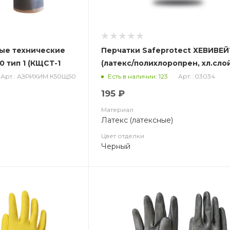
ые технические
Перчатки Safeprotect ХЕВИВЕЙ
 тип 1 (КЩСТ-1
(латекс/полихлоропрен, хл.слой
толщ.0,67мм, дл.320мм)
Арт.: АЗРИХИМ К50Щ50
Арт.: 03034
Есть в наличии: 123
195 ₽
Материал
Латекс (латексные)
Цвет отделки
Черный