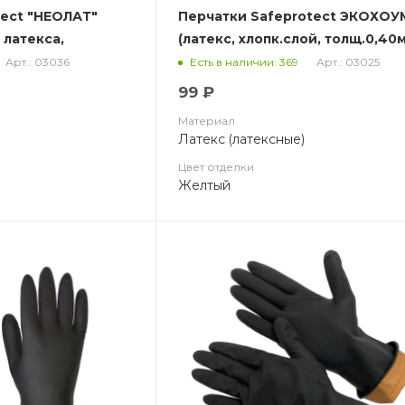
tect "НЕОЛАТ"
Перчатки Safeprotect ЭКОХОУ
 латекса,
(латекс, хлопк.слой, толщ.0,40
дл.300мм) (х12х144)
Арт.: 03036
Арт.: 03025
Есть в наличии: 369
0мм.)
99 ₽
Материал
Латекс (латексные)
Цвет отделки
Желтый