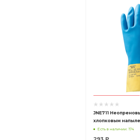
JNE711 Неопренов
хлопковым напыле
желто-голубые
Есть в наличии: 174
293 ₽