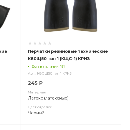
кие
Перчатки резиновые технические
К80Щ50 тип 1 (КЩС-1) КРИЗ
Есть в наличии: 191
Арт.: К80Щ50 тип 1 КРИЗ
245 ₽
Материал
Латекс (латексные)
Цвет отделки
Черный