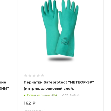
кие
Перчатки Safeprotect "МЕТЕОР-SP"
ХИМ"
(нитрил, хлопковый слой,
толщ.0,38мм, дл.330мм.)
Арт.: 03040
Есть в наличии: 494
162 ₽
Цвет отделки