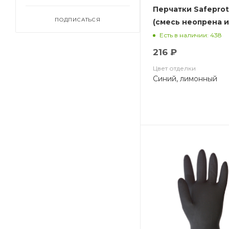
Перчатки Safepro
ПОДПИСАТЬСЯ
(смесь неопрена и
хлопковый слой,
Есть в наличии: 438
толщ.0,70мм,дл.32
216 ₽
Цвет отделки
Синий, лимонный