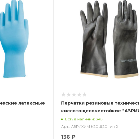
ческие латексные
Перчатки резиновые техничес
кислотощелочестойкие "АЗРИ
К20Щ20 тип 2 (КЩСТ-2 (АЗРИ)
Есть в наличии: 345
Арт.: АЗРИХИМ К20Щ20 тип 2
136 ₽