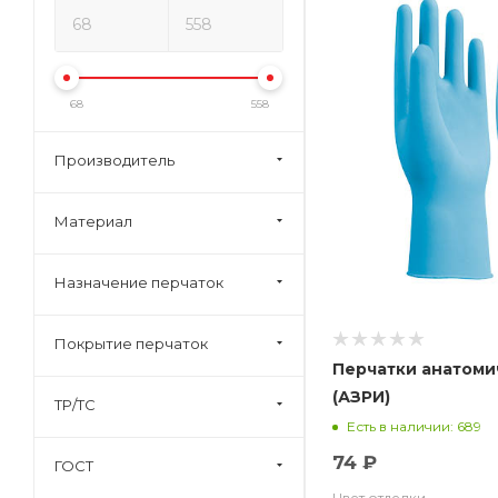
68
558
Производитель
Материал
Назначение перчаток
Покрытие перчаток
Перчатки анатоми
(АЗРИ)
ТР/ТС
Есть в наличии: 689
74 ₽
ГОСТ
Цвет отделки