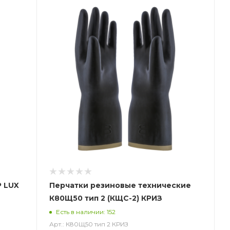
P LUX
Перчатки резиновые технические
К80Щ50 тип 2 (КЩС-2) КРИЗ
)
Есть в наличии: 152
Арт.: К80Щ50 тип 2 КРИЗ