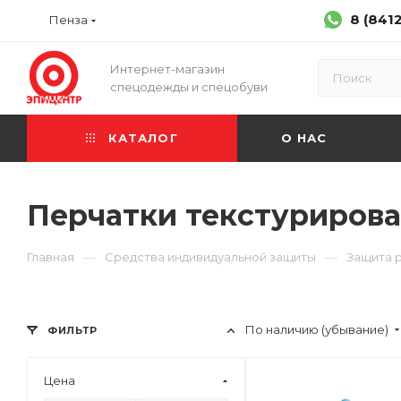
8 (841
Пенза
Интернет-магазин
спецодежды и спецобуви
КАТАЛОГ
О НАС
Перчатки текстурирова
—
—
Главная
Средства индивидуальной защиты
Защита 
По наличию (убывание)
ФИЛЬТР
Цена