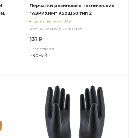
М
Перчатки резиновые технические
мм,
"АЗРИХИМ" К50Щ50 тип 2
(КЩСТ-2(АЗРИ)
Есть в наличии: 349
Арт.: АЗРИХИМ К50Щ50 тип 2
131 ₽
Цвет отделки
Черный