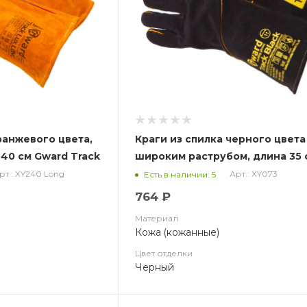
ранжевого цвета,
Краги из спилка черного цвета
40 см Gward Track
широким раструбом, длина 35 
Gward Track Blacк
рт.: XY240 Long
Арт.: XY073
Есть в наличии: 5
764 ₽
Материал
Кожа (кожанные)
Цвет отделки
Черный