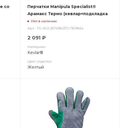
е со
Перчатки Manipula Specialist®
Арамакс Термо (кевлар+подкладка
хлопок), TG-602
Нет в наличии
Арт.: TG-602 (87458237) ПЕР864
2 091 ₽
Материал
Kevlar®
Цвет отделки
Желтый