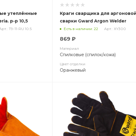
вые утеплённые
Краги сварщика для аргоново
ria. р-р 10,5
сварки Gward Argon Welder
Арт.: Т9-11-RU 10.5
Арт.: XY300
Есть в наличии: 22
869 ₽
Материал
Спилковые (спилок/кожа)
Цвет отделки
Оранжевый