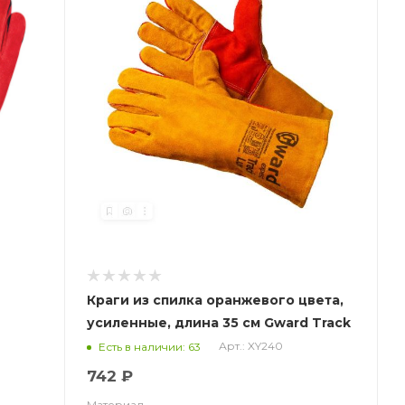
Краги из спилка оранжевого цвета,
усиленные, длина 35 см Gward Track
Lux р.XXL (11)
Арт.: XY240
Есть в наличии: 63
742 ₽
Материал