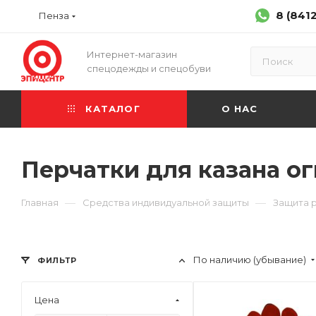
8 (841
Пенза
Интернет-магазин
спецодежды и спецобуви
КАТАЛОГ
О НАС
Перчатки для казана о
—
—
Главная
Средства индивидуальной защиты
Защита 
По наличию (убывание)
ФИЛЬТР
Цена