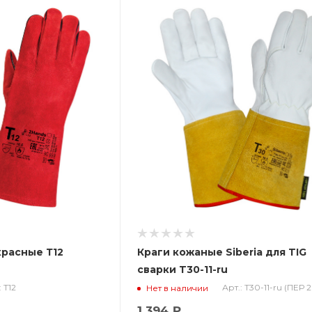
красные Т12
Краги кожаные Siberia для TIG
сварки T30-11-ru
: Т12
Арт.: T30-11-ru (ПЕР 2
Нет в наличии
1 394 ₽