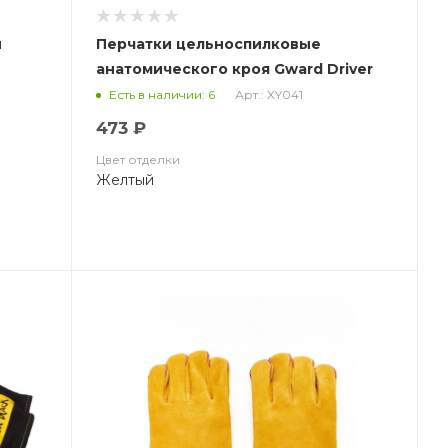
й
Перчатки цельноспилковые
анатомического кроя Gward Driver
Lux, Размер: 10 (XL)
Арт.: XY041
Есть в наличии: 6
473 ₽
Цвет отделки
Желтый