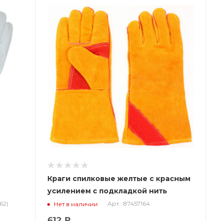
Краги спилковые желтые с красным
усилением с подкладкой нить
Кевлар (тип СИБИРЬ)
62)
Арт.: 87457164
Нет в наличии
612 ₽