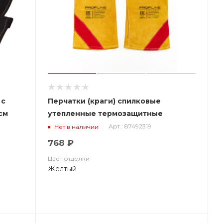
 с
Перчатки (краги) спилковые
см
утепленные термозащитные
ProfLineLeader
Арт.: 87492319
Нет в наличии
768 ₽
Цвет отделки
Желтый