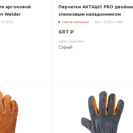
ля аргоновой
Перчатки АКТАШ® PRO двойны
n Welder
спилковым наладонником
: XY300
Арт.: 3.1344.085
Нет в наличии
687 ₽
Цвет отделки
Серый