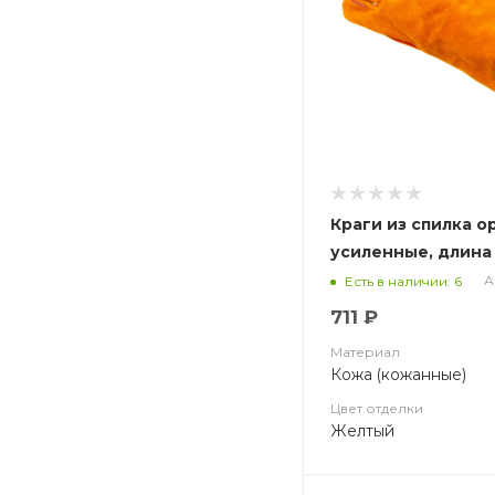
Краги из спилка о
усиленные, длина 
Lux Long р.XXL (11)
А
Есть в наличии: 6
711 ₽
Материал
Кожа (кожанные)
Цвет отделки
Желтый