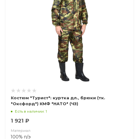
Костюм "Турист": куртка дл., брюки (тк.
"Оксфорд") КМФ "НАТО" (ЧЗ)
Есть в наличии: 1
1 921 ₽
Материал
100% п/э