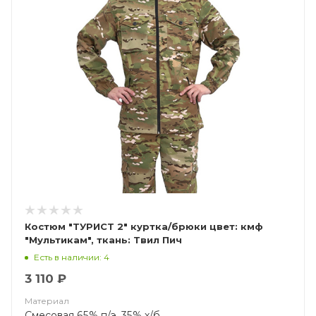
Костюм "ТУРИСТ 2" куртка/брюки цвет: кмф
"Мультикам", ткань: Твил Пич
Есть в наличии: 4
3 110 ₽
Материал
Смесовая 65% п/э, 35% х/б