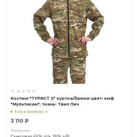
Костюм "ТУРИСТ 2" куртка/брюки цвет: кмф
"Мультикам", ткань: Твил Пич
Есть в наличии: 4
3 110 ₽
Материал
Смесовая 65% п/э, 35% х/б