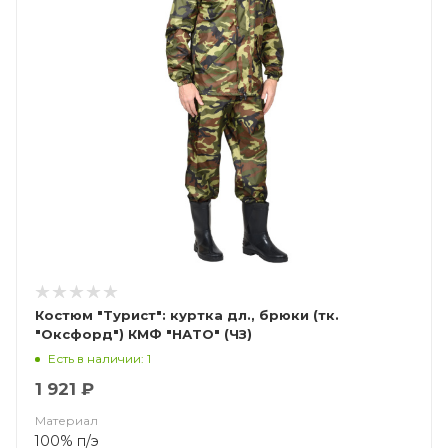
Костюм "Турист": куртка дл., брюки (тк.
"Оксфорд") КМФ "НАТО" (ЧЗ)
Есть в наличии: 1
1 921 ₽
Материал
100% п/э