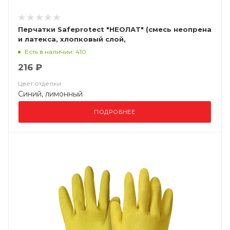
Перчатки Safeprotect "НЕОЛАТ" (смесь неопрена
и латекса, хлопковый слой,
толщ.0,70мм,дл.320мм.)
Есть в наличии: 410
216 ₽
Цвет отделки
Синий, лимонный
ПОДРОБНЕЕ