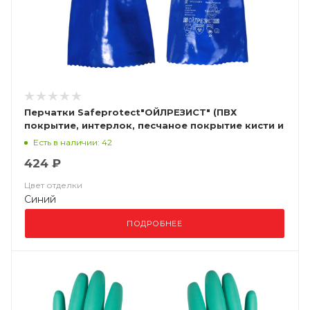
Перчатки Safeprotect"ОЙЛРЕЗИСТ" (ПВХ
покрытие, интерлок, песчаное покрытие кисти и
пальцев, дл.35см)
Есть в наличии: 42
424 ₽
Цвет отделки
Синий
ПОДРОБНЕЕ