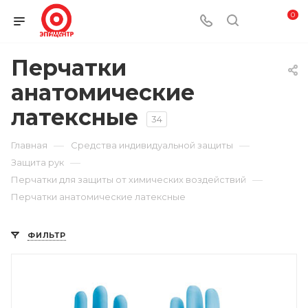
0
Перчатки
анатомические
латексные
34
—
—
Главная
Средства индивидуальной защиты
—
Защита рук
—
Перчатки для защиты от химических воздействий
Перчатки анатомические латексные
ФИЛЬТР