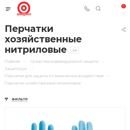
0
Перчатки
хозяйственные
нитриловые
34
—
—
Главная
Средства индивидуальной защиты
—
Защита рук
—
Перчатки для защиты от химических воздействий
Перчатки хозяйственные нитриловые
ФИЛЬТР