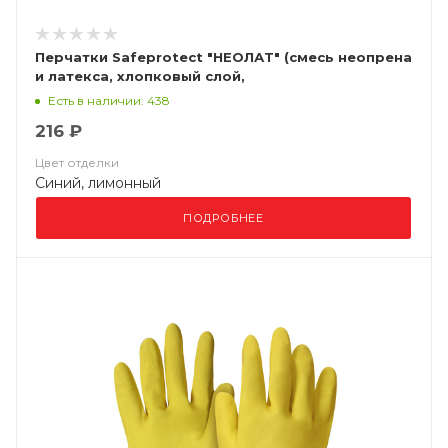
Перчатки Safeprotect "НЕОЛАТ" (смесь неопрена
и латекса, хлопковый слой,
толщ.0,70мм,дл.320мм.)
Есть в наличии: 438
216 ₽
Цвет отделки
Синий, лимонный
ПОДРОБНЕЕ