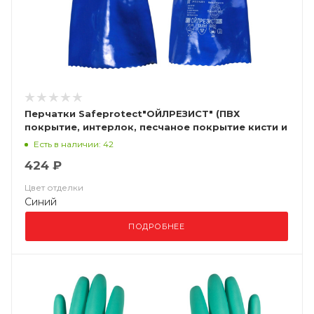
Перчатки Safeprotect"ОЙЛРЕЗИСТ" (ПВХ
покрытие, интерлок, песчаное покрытие кисти и
пальцев, дл.35см)
Есть в наличии: 42
424 ₽
Цвет отделки
Синий
ПОДРОБНЕЕ