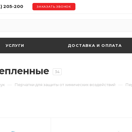
2) 205-200
ЗАКАЗАТЬ ЗВОНОК
УСЛУГИ
ДОСТАВКА И ОПЛАТА
тепленные
34
—
—
рук
Перчатки для защиты от химических воздействий
Пе