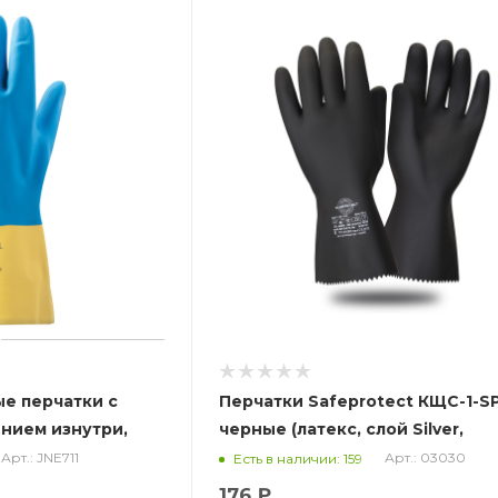
ые перчатки с
Перчатки Safeprotect КЩС-1-S
нием изнутри,
черные (латекс, слой Silver,
толщ.0,65мм,дл.300мм) (х12х144
Арт.: JNE711
Арт.: 03030
Есть в наличии: 159
176 ₽