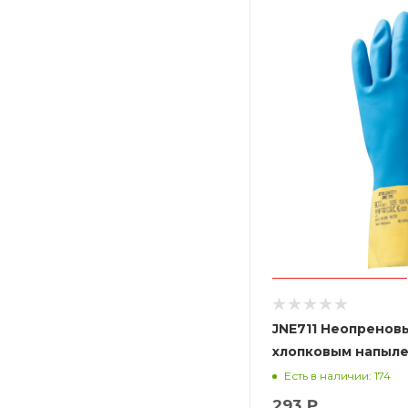
JNE711 Неопренов
хлопковым напыле
желто-голубые
Есть в наличии: 174
293 ₽