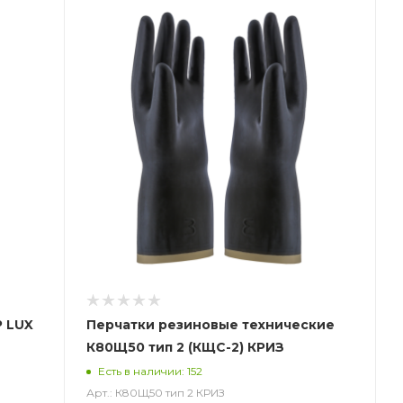
P LUX
Перчатки резиновые технические
К80Щ50 тип 2 (КЩС-2) КРИЗ
)
Есть в наличии: 152
Арт.: К80Щ50 тип 2 КРИЗ