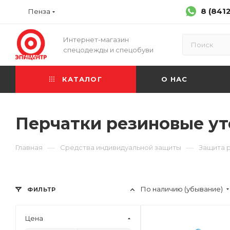
8 (841
Пенза
Интернет-магазин
спецодежды и спецобуви
КАТАЛОГ
О НАС
Перчатки резиновые у
—
—
Главная
Средства индивидуальной защиты
Защита 
По наличию (убывание)
ФИЛЬТР
Цена