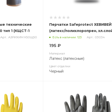
ые технические
Перчатки Safeprotect ХЕВИВЕЙ
 тип 1 (КЩСТ-1
(латекс/полихлоропрен, хл.слой
толщ.0,67мм, дл.320мм)
Арт.: АЗРИХИМ К50Щ50
Арт.: 03034
Есть в наличии: 123
195 ₽
Материал
Латекс (латексные)
Цвет отделки
Черный