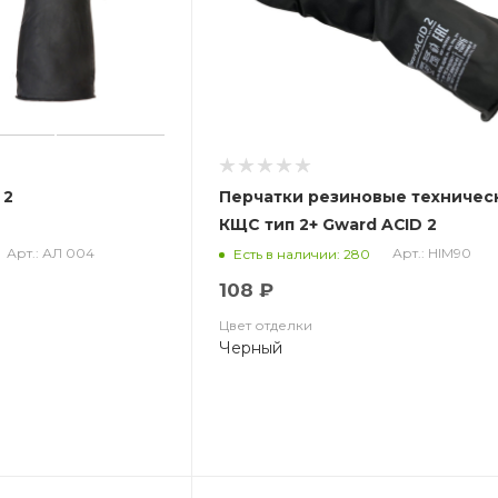
 2
Перчатки резиновые техничес
КЩС тип 2+ Gward ACID 2
Арт.: АЛ 004
Арт.: HIM90
Есть в наличии: 280
108 ₽
Цвет отделки
Черный