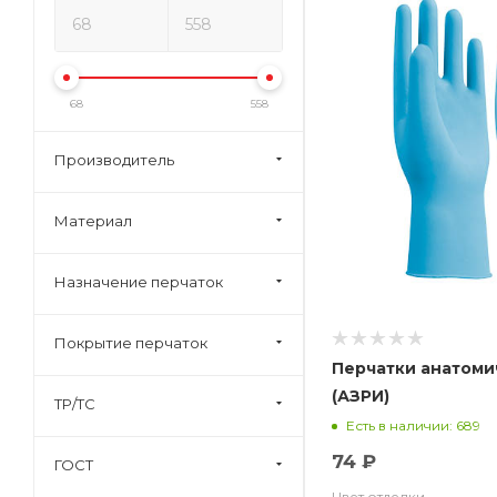
68
558
Производитель
Материал
Назначение перчаток
Покрытие перчаток
Перчатки анатоми
(АЗРИ)
ТР/ТС
Есть в наличии: 689
74 ₽
ГОСТ
Цвет отделки