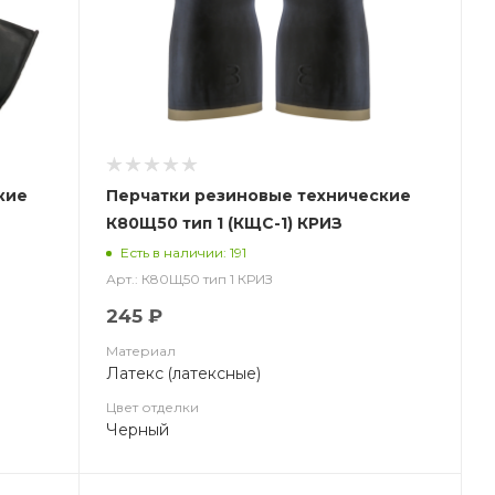
кие
Перчатки резиновые технические
К80Щ50 тип 1 (КЩС-1) КРИЗ
Есть в наличии: 191
Арт.: К80Щ50 тип 1 КРИЗ
245 ₽
Материал
Латекс (латексные)
Цвет отделки
Черный