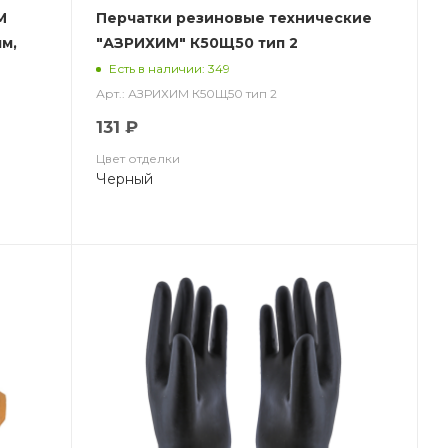
М
Перчатки резиновые технические
мм,
"АЗРИХИМ" К50Щ50 тип 2
(КЩСТ-2(АЗРИ)
Есть в наличии: 349
Арт.: АЗРИХИМ К50Щ50 тип 2
131 ₽
Цвет отделки
Черный