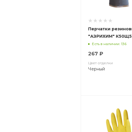
Перчатки резинов
"АЗРИХИМ" К50Щ50
(АЗРИ)
Есть в наличии: 136
267 ₽
Цвет отделки
Черный