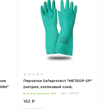
кие
Перчатки Safeprotect "МЕТЕОР-SP"
ХИМ"
(нитрил, хлопковый слой,
толщ.0,38мм, дл.330мм.)
Арт.: 03040
Есть в наличии: 494
162 ₽
Цвет отделки