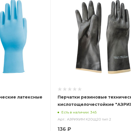
ческие латексные
Перчатки резиновые техничес
кислотощелочестойкие "АЗРИ
К20Щ20 тип 2 (КЩСТ-2 (АЗРИ)
Есть в наличии: 345
Арт.: АЗРИХИМ К20Щ20 тип 2
136 ₽