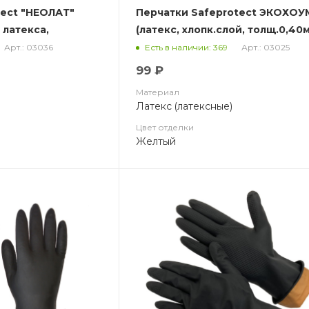
tect "НЕОЛАТ"
Перчатки Safeprotect ЭКОХОУ
 латекса,
(латекс, хлопк.слой, толщ.0,40
дл.300мм) (х12х144)
Арт.: 03036
Арт.: 03025
Есть в наличии: 369
0мм.)
99 ₽
Материал
Латекс (латексные)
Цвет отделки
Желтый