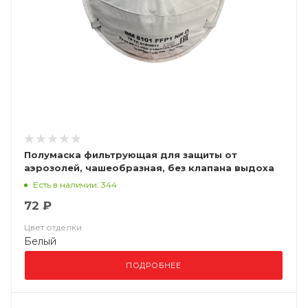
Полумаска фильтрующая для защиты от
аэрозолей, чашеобразная, без клапана выдоха
ВМ 8101 FFP1 NR D
Есть в наличии: 344
72 ₽
Цвет отделки
Белый
ПОДРОБНЕЕ