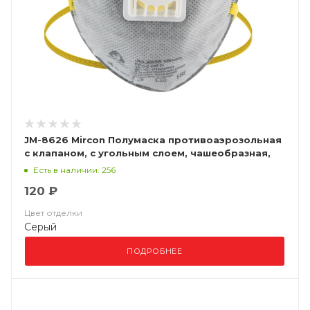
JM-8626 Mircon Полумаска противоаэрозольная
с клапаном, с угольным слоем, чашеобразная,
класс защиты FFP2 NR D, в упаковке 10 шт
Есть в наличии: 256
120 ₽
Цвет отделки
Серый
ПОДРОБНЕЕ