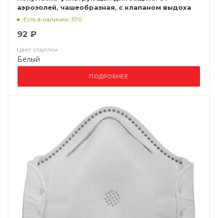
аэрозолей, чашеобразная, с клапаном выдоха
ВМ 8112 FFP1 NR D
Есть в наличии: 570
92 ₽
Цвет отделки
Белый
ПОДРОБНЕЕ