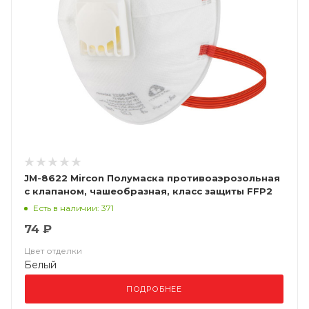
JM-8622 Mircon Полумаска противоаэрозольная
с клапаном, чашеобразная, класс защиты FFP2
NR D, в упаковке 10 шт
Есть в наличии: 371
74 ₽
Цвет отделки
Белый
ПОДРОБНЕЕ