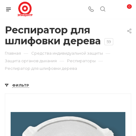
0
Респиратор для
шлифовки дерева
59
—
—
Главная
Средства индивидуальной защиты
—
—
Защита органов дыхания
Респираторы
Респиратор для шлифовки дерева
ФИЛЬТР