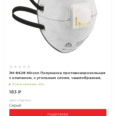
JM-8628 Mircon Полумаска противоаэрозольная
с клапаном, с угольным слоем, чашеобразная,
класс защиты FFP2 NR D, в упаковке 10 шт
Есть в наличии: 434
183 ₽
Цвет отделки
Серый
ПОДРОБНЕЕ