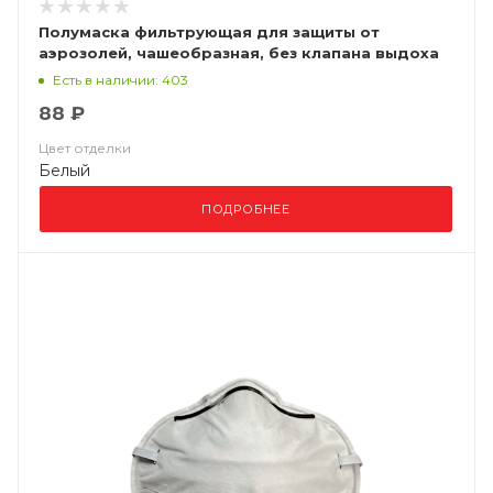
Полумаска фильтрующая для защиты от
аэрозолей, чашеобразная, без клапана выдоха
ВМ 8102 FFP2 NR D
Есть в наличии: 403
88 ₽
Цвет отделки
Белый
ПОДРОБНЕЕ