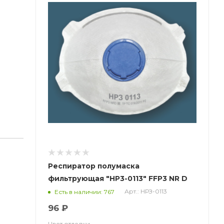
Респиратор полумаска
фильтрующая "НР3-0113" FFP3 NR D
ох ВМ
(купольный с клапаном)
Арт.: НРЗ-0113
Есть в наличии: 767
96 ₽
Цвет отделки