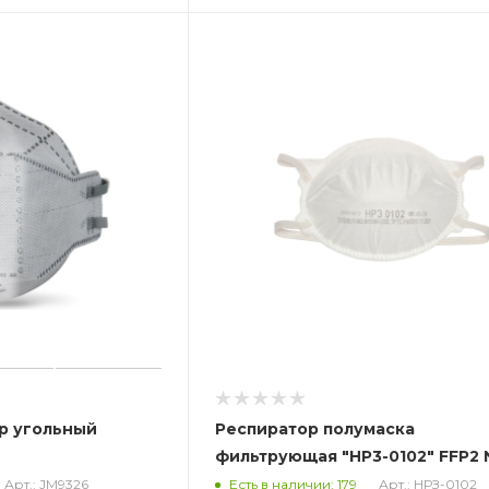
р угольный
Респиратор полумаска
фильтрующая "НР3-0102" FFP2 
Арт.: JM9326
Арт.: НРЗ-0102
Есть в наличии: 179