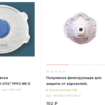
аска
Полумаска фильтрующая для
0112" FFP2 NR D
защиты от аэрозолей,
аном
чашеобразная, с клапаном выд
Арт.: НРЗ-0112
Есть в наличии: 969
8122 FFP2 NR D
Арт.: ВМ 8122 FFP2 NR D
102 ₽