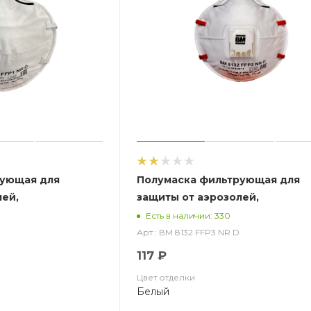
рующая для
Полумаска фильтрующая для
лей,
защиты от аэрозолей,
з клапана выдоха
чашеобразная, с клапаном выд
Есть в наличии: 330
ВМ 8132 FFP3 NR D
Арт.: ВМ 8132 FFP3 NR D
117 ₽
Цвет отделки
Белый