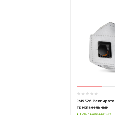
JM9326 Респирато
трехпанельный
Есть в наличии: 239