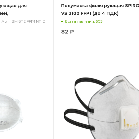
рующая для
Полумаска фильтрующая SPIROTEK
лей,
VS 2100 FFP1 (до 4 ПДК)
клапаном выдоха
Арт.: ВМ 8112 FFP1 NR D
Есть в наличии: 503
82 ₽