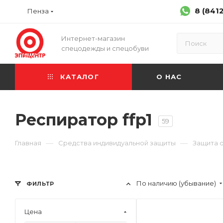
8 (841
Пенза
Интернет-магазин
спецодежды и спецобуви
КАТАЛОГ
О НАС
Респиратор ffp1
59
—
—
Главная
Средства индивидуальной защиты
Защита 
По наличию (убывание)
ФИЛЬТР
Цена