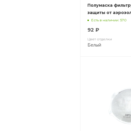
Полумаска фильт
защиты от аэрозо
чашеобразная, с 
Есть в наличии: 570
ВМ 8112 FFP1 NR D
92 ₽
Цвет отделки
Белый