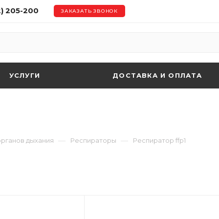
2) 205-200
ЗАКАЗАТЬ ЗВОНОК
УСЛУГИ
ДОСТАВКА И ОПЛАТА
—
—
органов дыхания
Респираторы
Респиратор ffp1