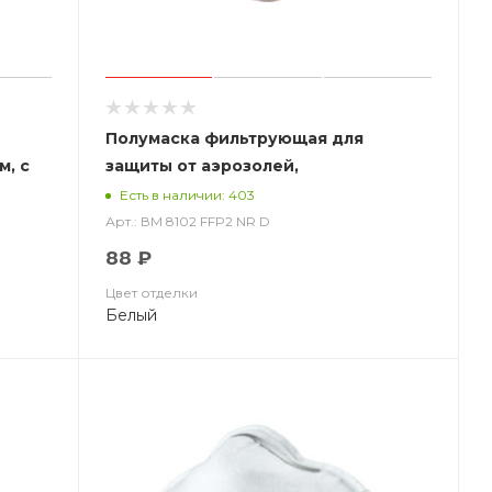
Полумаска фильтрующая для
м, с
защиты от аэрозолей,
я,
чашеобразная, без клапана выдоха
Есть в наличии: 403
ковке
ВМ 8102 FFP2 NR D
Арт.: ВМ 8102 FFP2 NR D
88 ₽
Цвет отделки
Белый