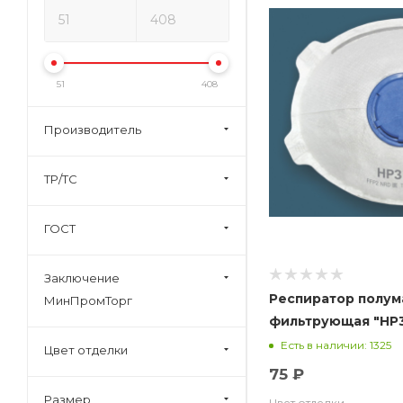
51
408
Производитель
ТР/ТС
ГОСТ
Заключение
Респиратор полум
МинПромТорг
фильтрующая "НР3-
купольный с клап
Есть в наличии: 1325
Цвет отделки
75 ₽
Размер
Цвет отделки