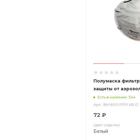
Полумаска фильт
защиты от аэрозо
чашеобразная, бе
Есть в наличии: 344
ВМ 8101 FFP1 NR D
Арт.: ВМ 8101 FFP1 NR D
72 ₽
Цвет отделки
Белый