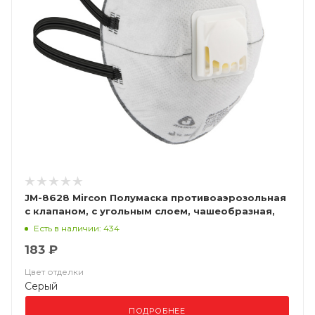
JM-8628 Mircon Полумаска противоаэрозольная
с клапаном, с угольным слоем, чашеобразная,
класс защиты FFP2 NR D, в упаковке 10 шт
Есть в наличии: 434
183 ₽
Цвет отделки
Серый
ПОДРОБНЕЕ