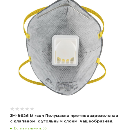
JM-8626 Mircon Полумаска противоаэрозольная
с клапаном, с угольным слоем, чашеобразная,
класс защиты FFP2 NR D, в упаковке 10 шт
Есть в наличии: 56