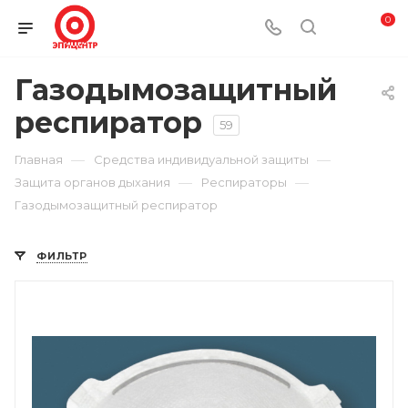
0
Газодымозащитный
респиратор
59
—
—
Главная
Средства индивидуальной защиты
—
—
Защита органов дыхания
Респираторы
Газодымозащитный респиратор
ФИЛЬТР