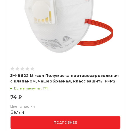
JM-8622 Mircon Полумаска противоаэрозольная
с клапаном, чашеобразная, класс защиты FFP2
NR D, в упаковке 10 шт
Есть в наличии: 171
74 ₽
Цвет отделки
Белый
ПОДРОБНЕЕ