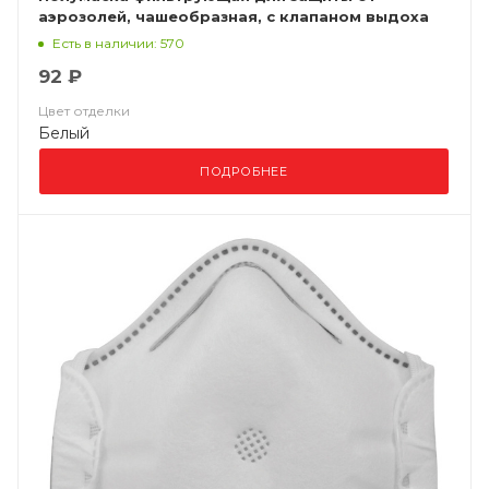
аэрозолей, чашеобразная, с клапаном выдоха
ВМ 8112 FFP1 NR D
Есть в наличии: 570
92 ₽
Цвет отделки
Белый
ПОДРОБНЕЕ