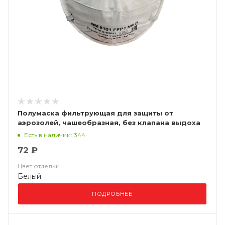
Полумаска фильтрующая для защиты от
аэрозолей, чашеобразная, без клапана выдоха
ВМ 8101 FFP1 NR D
Есть в наличии: 344
72 ₽
Цвет отделки
Белый
ПОДРОБНЕЕ