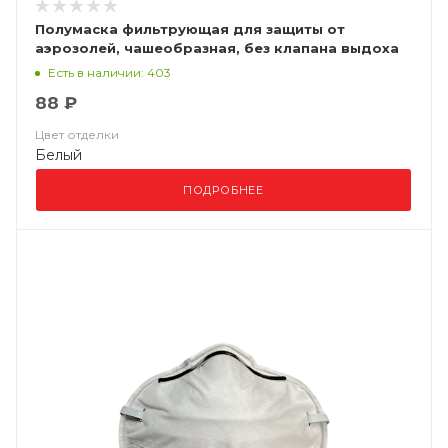
Полумаска фильтрующая для защиты от
аэрозолей, чашеобразная, без клапана выдоха
ВМ 8102 FFP2 NR D
Есть в наличии: 403
88 ₽
Цвет отделки
Белый
ПОДРОБНЕЕ