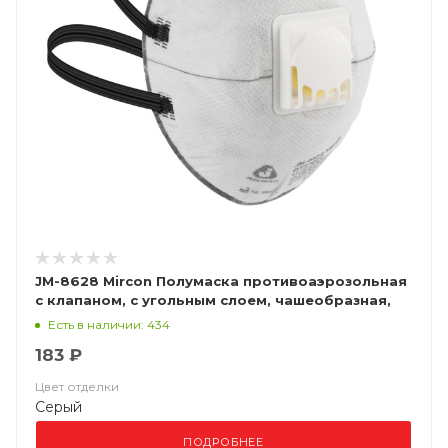
JM-8628 Mircon Полумаска противоаэрозольная
с клапаном, с угольным слоем, чашеобразная,
класс защиты FFP2 NR D, в упаковке 10 шт
Есть в наличии: 434
183 ₽
Цвет отделки
Серый
ПОДРОБНЕЕ