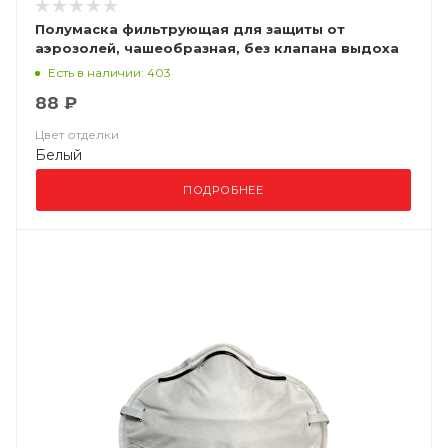
Полумаска фильтрующая для защиты от
аэрозолей, чашеобразная, без клапана выдоха
ВМ 8102 FFP2 NR D
Есть в наличии: 403
88 ₽
Цвет отделки
Белый
ПОДРОБНЕЕ