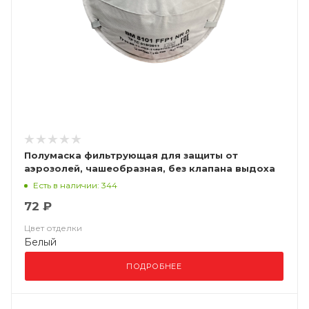
Полумаска фильтрующая для защиты от
аэрозолей, чашеобразная, без клапана выдоха
ВМ 8101 FFP1 NR D
Есть в наличии: 344
72 ₽
Цвет отделки
Белый
ПОДРОБНЕЕ