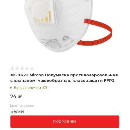
JM-8622 Mircon Полумаска противоаэрозольная
с клапаном, чашеобразная, класс защиты FFP2
NR D, в упаковке 10 шт
Есть в наличии: 171
74 ₽
Цвет отделки
Белый
ПОДРОБНЕЕ