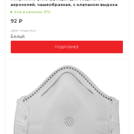
аэрозолей, чашеобразная, с клапаном выдоха
ВМ 8112 FFP1 NR D
Есть в наличии: 570
92 ₽
Цвет отделки
Белый
ПОДРОБНЕЕ