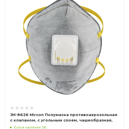
JM-8626 Mircon Полумаска противоаэрозольная
с клапаном, с угольным слоем, чашеобразная,
класс защиты FFP2 NR D, в упаковке 10 шт
Есть в наличии: 56