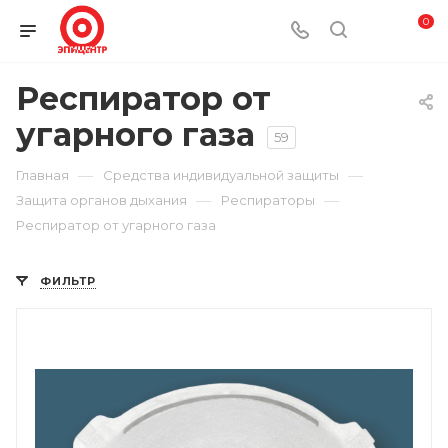
0
Респиратор от
угарного газа
59
—
—
Главная
Средства индивидуальной защиты
—
—
Защита органов дыхания
Респираторы
Респиратор от угарного газа
ФИЛЬТР