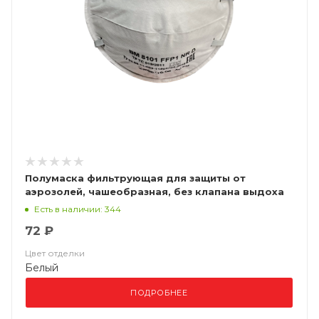
Полумаска фильтрующая для защиты от
аэрозолей, чашеобразная, без клапана выдоха
ВМ 8101 FFP1 NR D
Есть в наличии: 344
72 ₽
Цвет отделки
Белый
ПОДРОБНЕЕ