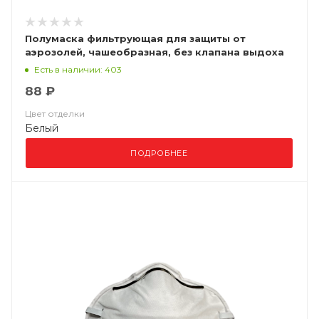
Полумаска фильтрующая для защиты от
аэрозолей, чашеобразная, без клапана выдоха
ВМ 8102 FFP2 NR D
Есть в наличии: 403
88 ₽
Цвет отделки
Белый
ПОДРОБНЕЕ