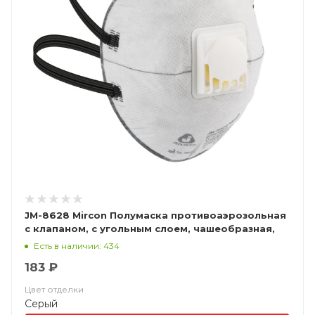
JM-8628 Mircon Полумаска противоаэрозольная
с клапаном, с угольным слоем, чашеобразная,
класс защиты FFP2 NR D, в упаковке 10 шт
Есть в наличии: 434
183 ₽
Цвет отделки
Серый