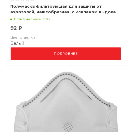
Полумаска фильтрующая для защиты от
аэрозолей, чашеобразная, с клапаном выдоха
ВМ 8112 FFP1 NR D
Есть в наличии: 570
92 ₽
Цвет отделки
Белый
ПОДРОБНЕЕ