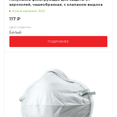
аэрозолей, чашеобразная, с клапаном выдоха
ВМ 8132 FFP3 NR D
Есть в наличии: 300
117 ₽
Цвет отделки
Белый
ПОДРОБНЕЕ