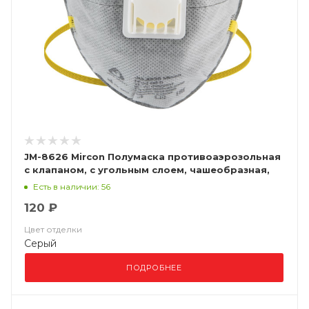
JM-8626 Mircon Полумаска противоаэрозольная
с клапаном, с угольным слоем, чашеобразная,
класс защиты FFP2 NR D, в упаковке 10 шт
Есть в наличии: 56
120 ₽
Цвет отделки
Серый
ПОДРОБНЕЕ