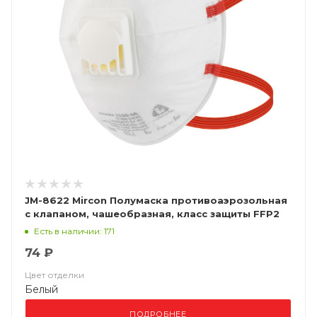
JM-8622 Mircon Полумаска противоаэрозольная
с клапаном, чашеобразная, класс защиты FFP2
NR D, в упаковке 10 шт
Есть в наличии: 171
74 ₽
Цвет отделки
Белый
ПОДРОБНЕЕ