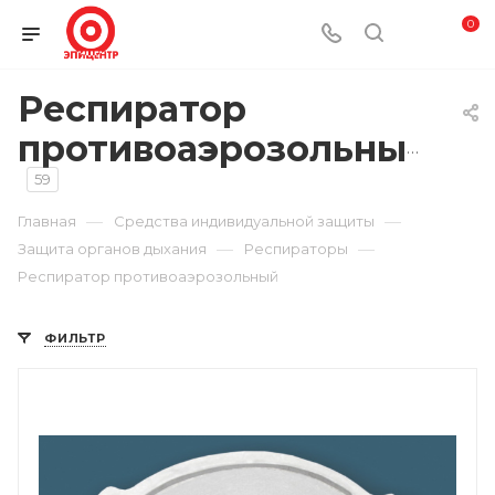
0
Респиратор
противоаэрозольный
59
—
—
Главная
Средства индивидуальной защиты
—
—
Защита органов дыхания
Респираторы
Респиратор противоаэрозольный
ФИЛЬТР