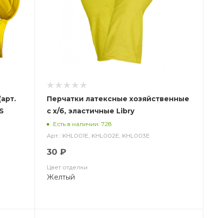
арт.
Перчатки латексные хозяйственные
IS
с х/б, эластичные Libry
Есть в наличии: 728
Арт.: KHL001E, KHL002E, KHL003E
30 ₽
Цвет отделки
Желтый