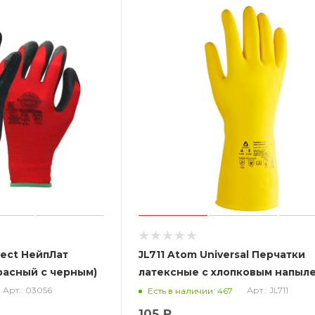
tect НейпЛат
JL711 Atom Universal Перчатки
расный с черным)
латексные с хлопковым напыл
изнутри для защиты от
Арт.: 03056
Арт.: JL711
Есть в наличии: 467
хим.воздействий
105 ₽