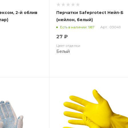
ексом, 2-й облив
Перчатки Safeprotect Нейп-Б
пар)
(нейлон, белый)
Арт.: 03049
Есть в наличии: 987
27 ₽
Цвет отделки
Белый