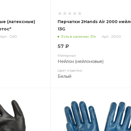
ые (латексные)
Перчатки 2Hands Air 2000 ней
отос"
13G
Арт.: G60
Арт.: 2000
Есть в наличии: 314
57 ₽
Материал
Нейлон (нейлоновые)
Цвет отделки
Белый