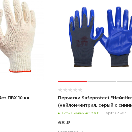
ез ПВХ 10 кл
Перчатки Safeprotect "НейпНи
(нейлон+нитрил, серый с синим
класс вязки)
Арт.: 03057
Есть в наличии: 2368
68 ₽
Цвет отделки