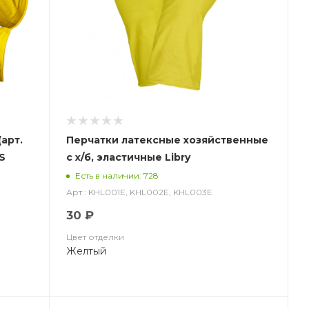
арт.
Перчатки латексные хозяйственные
IS
с х/б, эластичные Libry
Есть в наличии: 728
Арт.: KHL001E, KHL002E, KHL003E
30 ₽
Цвет отделки
Желтый