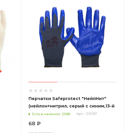
Перчатки Safeprotect "НейпНит"
(нейлон+нитрил, серый с синим,13-й
класс вязки)
Арт.: 03057
Есть в наличии: 2368
68 ₽
Цвет отделки