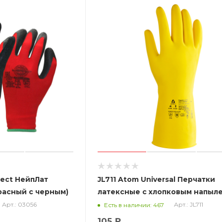
tect НейпЛат
JL711 Atom Universal Перчатки
расный с черным)
латексные с хлопковым напыл
изнутри для защиты от
Арт.: 03056
Арт.: JL711
Есть в наличии: 467
хим.воздействий
105 ₽