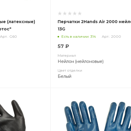
ые (латексные)
Перчатки 2Hands Air 2000 ней
отос"
13G
Арт.: G60
Арт.: 2000
Есть в наличии: 314
57 ₽
Материал
Нейлон (нейлоновые)
Цвет отделки
Белый