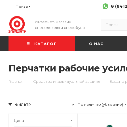
8 (841
Пенза
Интернет-магазин
спецодежды и спецобуви
КАТАЛОГ
О НАС
Перчатки рабочие уси
—
—
Главная
Средства индивидуальной защиты
Защита 
По наличию (убывание)
ФИЛЬТР
Цена