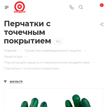
0
Перчатки с
точечным
покрытием
104
—
—
Главная
Средства индивидуальной защиты
—
Защита рук
—
Перчатки для защиты от механических воздействий
Перчатки с точечным покрытием
ФИЛЬТР