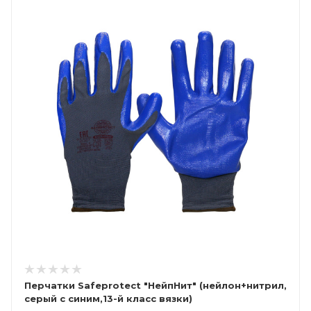
Перчатки Safeprotect "НейпНит" (нейлон+нитрил,
серый с синим,13-й класс вязки)