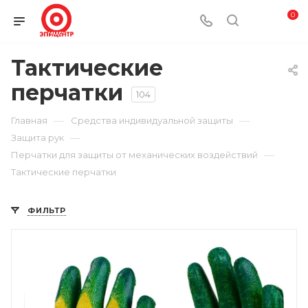
0
Тактические
перчатки
104
—
—
Главная
Средства индивидуальной защиты
—
Защита рук
—
Перчатки для защиты от механических воздействий
Тактические перчатки
ФИЛЬТР