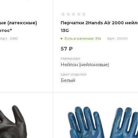
ые (латексные)
Перчатки 2Hands Air 2000 ней
отос"
13G
Арт.: G60
Арт.: 2000
Есть в наличии: 314
57 ₽
Материал
Нейлон (нейлоновые)
Цвет отделки
Белый