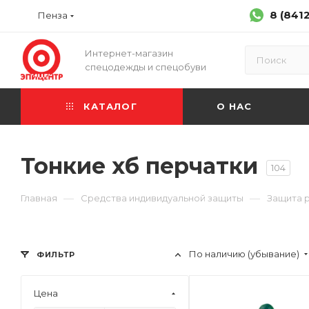
8 (841
Пенза
Интернет-магазин
спецодежды и спецобуви
КАТАЛОГ
О НАС
Тонкие хб перчатки
104
—
—
Главная
Средства индивидуальной защиты
Защита 
По наличию (убывание)
ФИЛЬТР
Цена