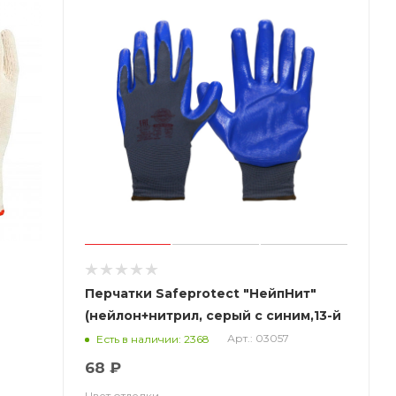
Перчатки Safeprotect "НейпНит"
(нейлон+нитрил, серый с синим,13-й
класс вязки)
Арт.: 03057
Есть в наличии: 2368
68 ₽
Цвет отделки