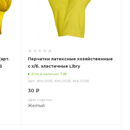
арт.
Перчатки латексные хозяйственные
IS
с х/б, эластичные Libry
Есть в наличии: 728
Арт.: KHL001E, KHL002E, KHL003E
30 ₽
Цвет отделки
Желтый