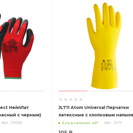
tect НейпЛат
JL711 Atom Universal Перчатки
расный с черным)
латексные с хлопковым напыл
изнутри для защиты от
Арт.: 03056
Арт.: JL711
Есть в наличии: 467
хим.воздействий
105 ₽