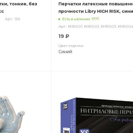
тки, тонкие, без
Перчатки латексные повышен
сс
прочности Libry HIGH RISK, сини
пар в уп.)
Арт.: 13Х
Есть в наличии: 1777
Арт.: KHR001, KHR002, KHR003, KHR00
19 ₽
Цвет отделки
Синий