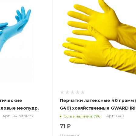
тические
Перчатки латексные 40 грамм (
иловые неопудр.
G40) хозяйственные GWARD IR
р. НДС (10%)
Арт.: 147 NitriMax
Арт.: G40
Есть в наличии: 796
71 ₽
Материал