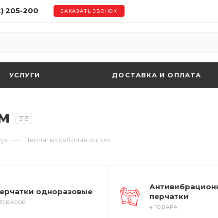
2) 205-200
ЗАКАЗАТЬ ЗВОНОК
УСЛУГИ
ДОСТАВКА И ОПЛАТА
ом
313
—
рук
Перчатки рабочие оптом
Антивибрацион
ерчатки одноразовые
перчатки
 ТОВАРОВ
4 ТОВАРА