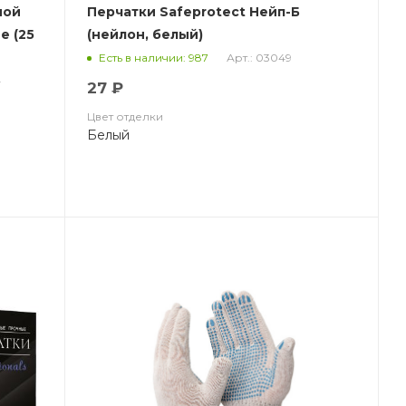
ной
Перчатки Safeprotect Нейп-Б
е (25
(нейлон, белый)
Арт.: 03049
Есть в наличии: 987
4
27 ₽
Цвет отделки
Белый