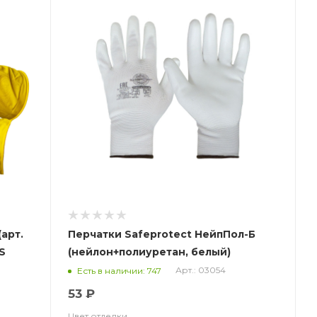
арт.
Перчатки Safeprotect НейпПол-Б
IS
(нейлон+полиуретан, белый)
Арт.: 03054
Есть в наличии: 747
53 ₽
Цвет отделки