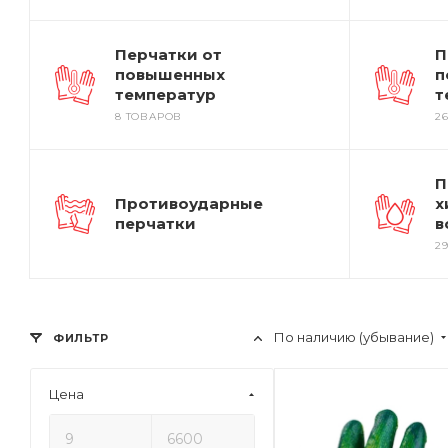
Перчатки от
П
повышенных
п
температур
т
8 ТОВАРОВ
2
П
Противоударные
х
перчатки
в
2
По наличию (убывание)
ФИЛЬТР
Цена