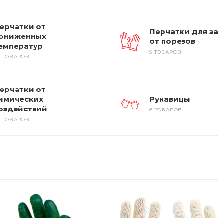
ерчатки от
Перчатки для з
ониженных
от порезов
емператур
5 ТОВАРОВ
6 ТОВАРОВ
ерчатки от
имических
Рукавицы
оздействий
6 ТОВАРОВ
9 ТОВАРОВ