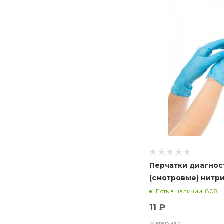
Перчатки диагнос
(смотровые) нитр
NitriMax, гол. 3.5 г
Есть в наличии: 808
11 ₽
Материал