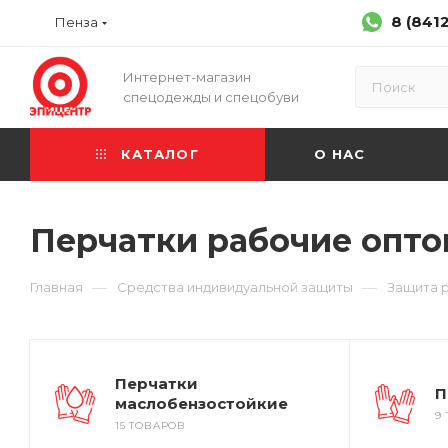
8 (841
Пенза
Интернет-магазин
спецодежды и спецобуви
КАТАЛОГ
О НАС
Перчатки рабочие опт
—
—
Главная
Средства индивидуальной защиты
Защита 
Перчатки
П
маслобензостойкие
9
15 ТОВАРОВ