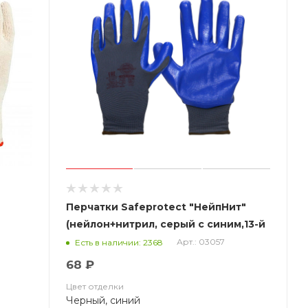
Перчатки Safeprotect "НейпНит"
(нейлон+нитрил, серый с синим,13-й
класс вязки)
Арт.: 03057
Есть в наличии: 2368
68 ₽
Цвет отделки
Черный, синий