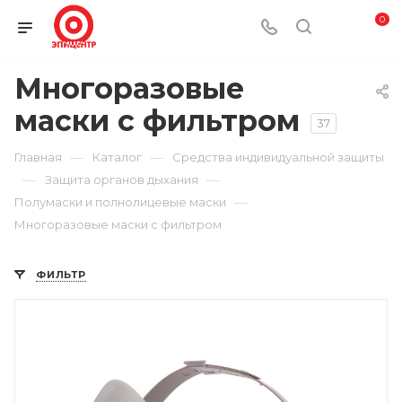
0
Многоразовые
маски с фильтром
37
—
—
Главная
Каталог
Средства индивидуальной защиты
—
—
Защита органов дыхания
—
Полумаски и полнолицевые маски
Многоразовые маски с фильтром
ФИЛЬТР