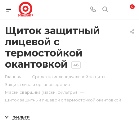
0
Щиток защитный
лицевой с
термостойкой
окантовкой
46
—
—
Главная
Средства индивидуальной защиты
—
Защита лица и органов зрения
—
Маски сварщика (маски, фильтры)
Щиток защитный лицевой с термостойкой окантовкой
ФИЛЬТР