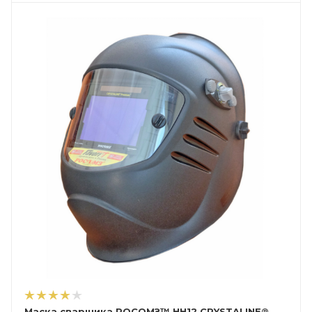
Маска сварщика РОСОМЗ™ НН12 CRYSTALINE®