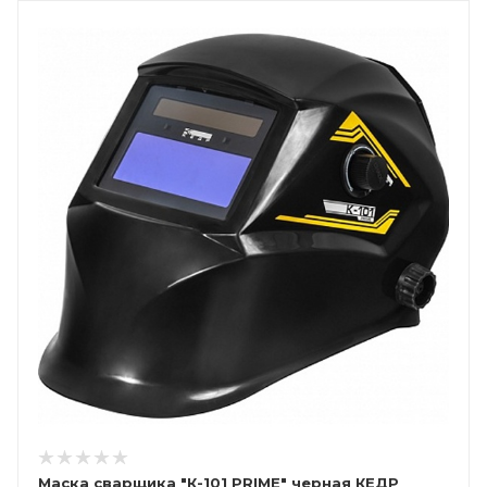
Маска сварщика "К-101 PRIME" черная КЕДР