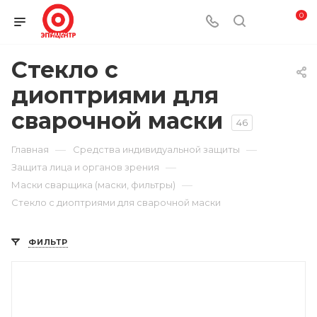
0
Стекло с
диоптриями для
сварочной маски
46
—
—
Главная
Средства индивидуальной защиты
—
Защита лица и органов зрения
—
Маски сварщика (маски, фильтры)
Стекло с диоптриями для сварочной маски
ФИЛЬТР