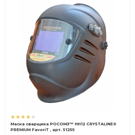
Маска сварщика РОСОМЗ™ НН12 CRYSTALINE®
PREMIUM FavoriT , арт. 51255