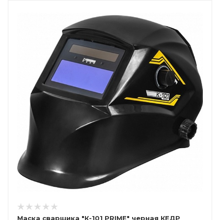
Маска сварщика "К-101 PRIME" черная КЕДР