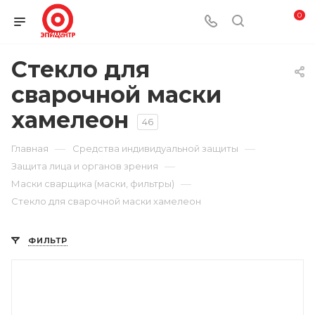
0
Стекло для
сварочной маски
хамелеон
46
—
—
Главная
Средства индивидуальной защиты
—
Защита лица и органов зрения
—
Маски сварщика (маски, фильтры)
Стекло для сварочной маски хамелеон
ФИЛЬТР