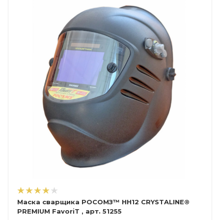
Маска сварщика РОСОМЗ™ НН12 CRYSTALINE®
PREMIUM FavoriT , арт. 51255