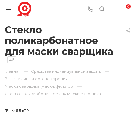
0
Стекло
поликарбонатное
для маски сварщика
46
—
—
Главная
Средства индивидуальной защиты
—
Защита лица и органов зрения
—
Маски сварщика (маски, фильтры)
Стекло поликарбонатное для маски сварщика
ФИЛЬТР