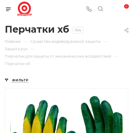
0
Перчатки хб
104
—
—
Главная
Средства индивидуальной защиты
—
Защита рук
—
Перчатки для защиты от механических воздействий
Перчатки хб
ФИЛЬТР