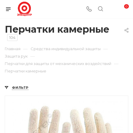
0
Перчатки камерные
104
—
—
Главная
Средства индивидуальной защиты
—
Защита рук
—
Перчатки для защиты от механических воздействий
Перчатки камерные
ФИЛЬТР