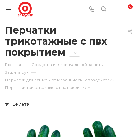
0
Перчатки
трикотажные с пвх
покрытием
104
—
—
Главная
Средства индивидуальной защиты
—
Защита рук
—
Перчатки для защиты от механических воздействий
Перчатки трикотажные с пвх покрытием
ФИЛЬТР