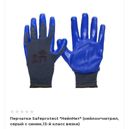
Перчатки Safeprotect "НейпНит" (нейлон+нитрил,
серый с синим,13-й класс вязки)