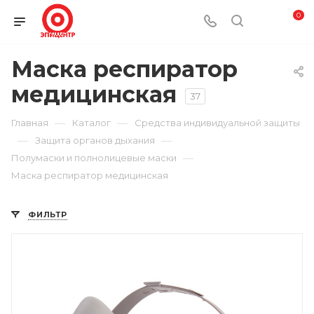
0
Маска респиратор
медицинская
37
—
—
Главная
Каталог
Средства индивидуальной защиты
—
—
Защита органов дыхания
—
Полумаски и полнолицевые маски
Маска респиратор медицинская
ФИЛЬТР