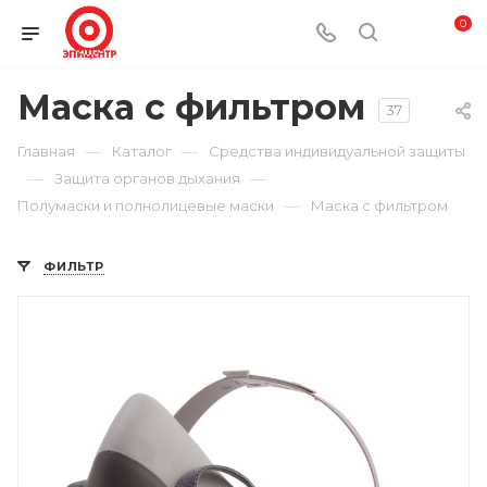
0
Маска с фильтром
37
—
—
Главная
Каталог
Средства индивидуальной защиты
—
—
Защита органов дыхания
—
Полумаски и полнолицевые маски
Маска с фильтром
ФИЛЬТР