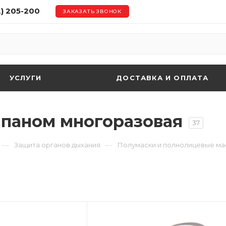
2) 205-200
ЗАКАЗАТЬ ЗВОНОК
УСЛУГИ
ДОСТАВКА И ОПЛАТА
апаном многоразовая
37
—
—
Защита органов дыхания
Полумаски и полнолицевые ма