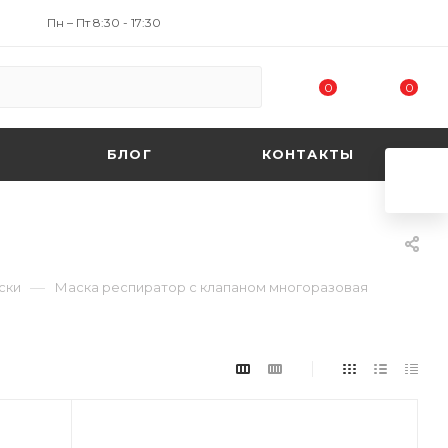
Пн – Пт 8:30 - 17:30
0
0
БЛОГ
КОНТАКТЫ
—
ски
Маска респиратор с клапаном многоразовая