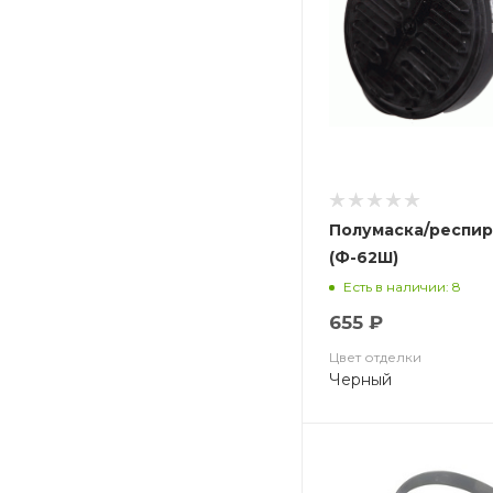
Полумаска/респир
(Ф-62Ш)
Есть в наличии: 8
655 ₽
Цвет отделки
Черный