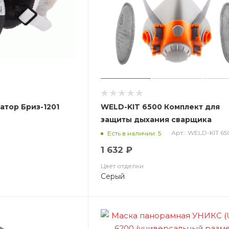
атор Бриз-1201
WELD-KIT 6500 Комплект для
защиты дыхания сварщика
(полумаска, противоаэрозоль
Арт.: WELD-KIT 6
Есть в наличии: 5
фильтр P3R)
1 632 ₽
Цвет отделки
Серый