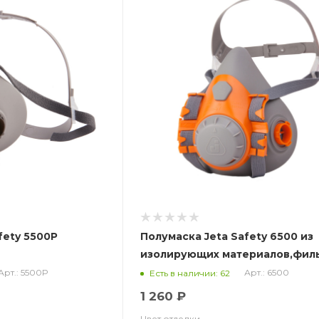
fety 5500P
Полумаска Jeta Safety 6500 из
изолирующих материалов,филь
в компл
Арт.: 5500Р
Арт.: 6500
Есть в наличии: 62
1 260 ₽
Цвет отделки