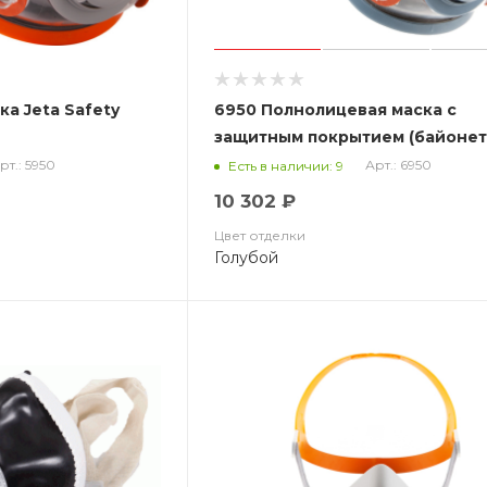
а Jeta Safety
6950 Полнолицевая маска с
защитным покрытием (байонет)
Safety
рт.: 5950
Арт.: 6950
Есть в наличии: 9
10 302 ₽
Цвет отделки
Голубой