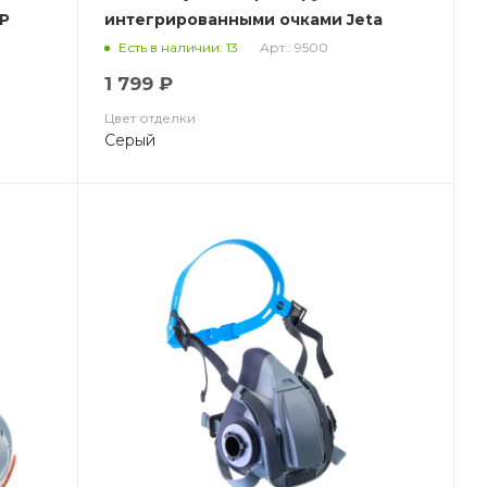
0P
интегрированными очками Jeta
Safety Air Optics
P
Арт.: 9500
Есть в наличии: 13
1 799 ₽
Цвет отделки
Серый