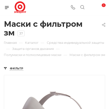
0
Маски с фильтром
зм
37
—
—
Главная
Каталог
Средства индивидуальной защиты
—
—
Защита органов дыхания
—
Полумаски и полнолицевые маски
Маски с фильтром зм
ФИЛЬТР