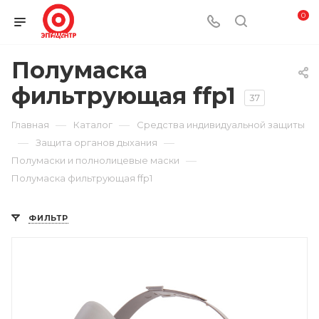
0
Полумаска
фильтрующая ffp1
37
—
—
Главная
Каталог
Средства индивидуальной защиты
—
—
Защита органов дыхания
—
Полумаски и полнолицевые маски
Полумаска фильтрующая ffp1
ФИЛЬТР