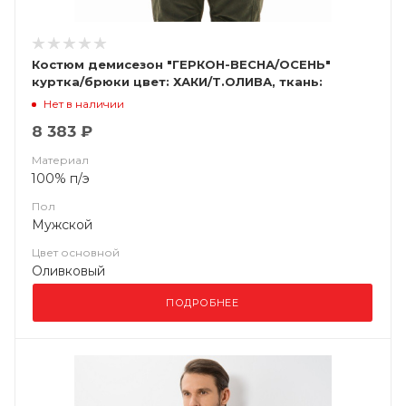
Костюм демисезон "ГЕРКОН-ВЕСНА/ОСЕНЬ"
куртка/брюки цвет: ХАКИ/Т.ОЛИВА, ткань:
Финляндия (ЧЗ)
Нет в наличии
8 383 ₽
Материал
100% п/э
Пол
Мужской
Цвет основной
Оливковый
ПОДРОБНЕЕ