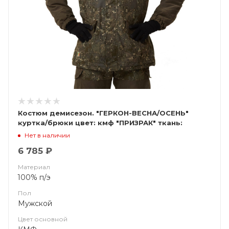
Костюм демисезон. "ГЕРКОН-ВЕСНА/ОСЕНЬ"
куртка/брюки цвет: кмф "ПРИЗРАК" ткань:
Финляндия (ЧЗ)
Нет в наличии
6 785 ₽
Материал
100% п/э
Пол
Мужской
Цвет основной