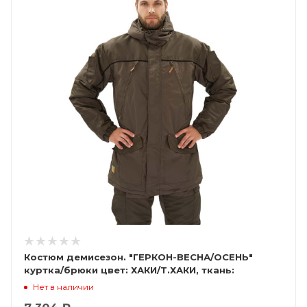
Костюм демисезон. "ГЕРКОН-ВЕСНА/ОСЕНЬ"
куртка/брюки цвет: ХАКИ/Т.ХАКИ, ткань:
ПолиИтали/Кошачий глаз
Нет в наличии