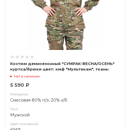
Костюм демисезонный "СУМРАК-ВЕСНА/ОСЕНЬ"
куртка/брюки цвет: кмф "Мультикам", ткань:
Твил Рип-Стоп ()
Нет в наличии
5 590 ₽
Материал
Смесовая 80% п/э, 20% х/б
Пол
Мужской
Цвет основной
КМФ